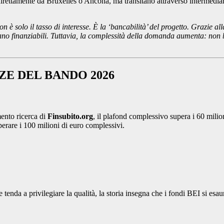
rettamente da Bruxelles o Ancona, ma transitano attraverso intermediari
n è solo il tasso di interesse. È la ‘bancabilità’ del progetto. Grazie al
ano finanziabili. Tuttavia, la complessità della domanda aumenta: non b
ZE DEL BANDO 2026
mento ricerca di
Finsubito.org
, il plafond complessivo supera i 60 milion
uperare i 100 milioni di euro complessivi.
tenda a privilegiare la qualità, la storia insegna che i fondi BEI si es