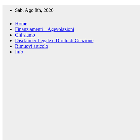
Salta
Sab. Ago 8th, 2026
al
contenuto
Home
Finanziamenti – Agevolazioni
Chi siamo
Disclaimer Legale e Diritto di Citazione
Rimuovi articolo
Info