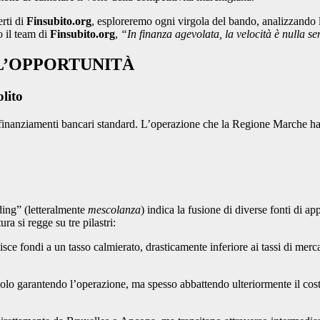
erti di
Finsubito.org
, esploreremo ogni virgola del bando, analizzando le
o il team di
Finsubito.org
,
“In finanza agevolata, la velocità è nulla se
L’OPPORTUNITÀ
lito
ai finanziamenti bancari standard. L’operazione che la Regione Marche h
ding” (letteralmente
mescolanza
) indica la fusione di diverse fonti di 
a si regge su tre pilastri:
 fondi a un tasso calmierato, drasticamente inferiore ai tassi di mercato 
o garantendo l’operazione, ma spesso abbattendo ulteriormente il cost