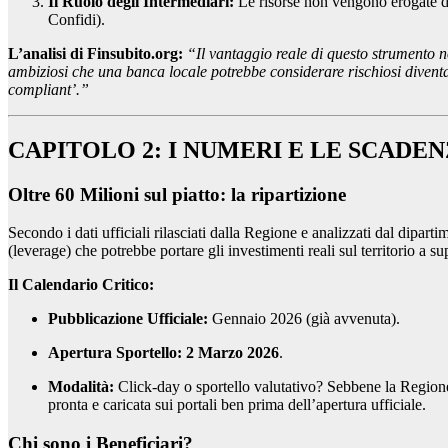
Il Ruolo degli Intermediari:
Le risorse non vengono erogate di
Confidi).
L’analisi di Finsubito.org:
“Il vantaggio reale di questo strumento no
ambiziosi che una banca locale potrebbe considerare rischiosi divent
compliant’.”
CAPITOLO 2: I NUMERI E LE SCADEN
Oltre 60 Milioni sul piatto: la ripartizione
Secondo i dati ufficiali rilasciati dalla Regione e analizzati dal diparti
(leverage) che potrebbe portare gli investimenti reali sul territorio a s
Il Calendario Critico:
Pubblicazione Ufficiale:
Gennaio 2026 (già avvenuta).
Apertura Sportello:
2 Marzo 2026
.
Modalità:
Click-day o sportello valutativo? Sebbene la Regione 
pronta e caricata sui portali ben prima dell’apertura ufficiale.
Chi sono i Beneficiari?