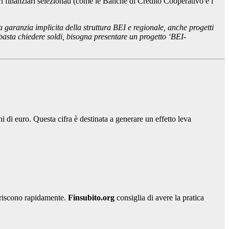
 finanziari selezionati (come le Banche di Credito Cooperativo e i
la garanzia implicita della struttura BEI e regionale, anche progetti
asta chiedere soldi, bisogna presentare un progetto ‘BEI-
i di euro. Questa cifra è destinata a generare un effetto leva
auriscono rapidamente.
Finsubito.org
consiglia di avere la pratica