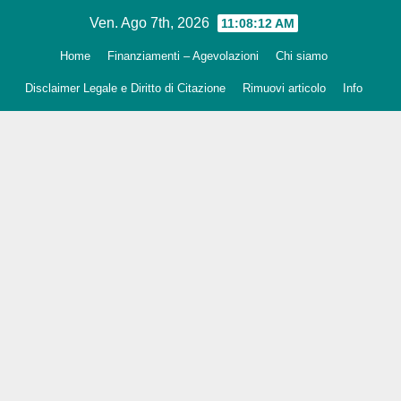
Salta
Ven. Ago 7th, 2026
11:08:13 AM
al
Home
Finanziamenti – Agevolazioni
Chi siamo
contenuto
Disclaimer Legale e Diritto di Citazione
Rimuovi articolo
Info