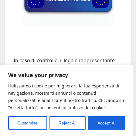
In caso di controllo, il legale rappresentante
risponde penalmente del falso in atto pubblico.
We value your privacy
Avere una relazione tecnica (anche semplice)
redatta da professionisti terzi come quelli del
Utilizziamo i cookie per migliorare la tua esperienza di
network Retefin blinda la pratica e sposta la
navigazione, mostrarti annunci o contenuti
personalizzati e analizzare il nostro traffico. Cliccando su
responsabilità tecnica.
"Accetta tutto", acconsenti all'utilizzo dei cookie.
7.2 Il Fascicolo Tecnico
Customise
Reject All
Accept All
Non basta il pezzo di carta della perizia. In