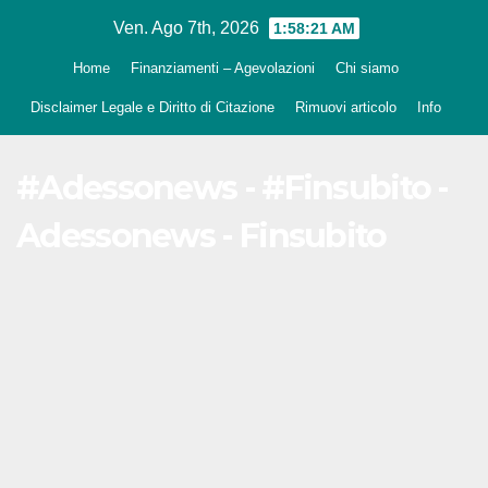
Salta
Ven. Ago 7th, 2026
1:58:22 AM
al
Home
Finanziamenti – Agevolazioni
Chi siamo
contenuto
Disclaimer Legale e Diritto di Citazione
Rimuovi articolo
Info
#Adessonews - #Finsubito -
Adessonews - Finsubito