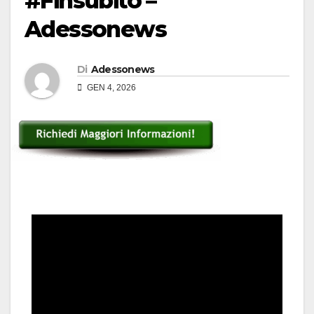
#Finsubito –
Adessonews
Di
Adessonews
GEN 4, 2026