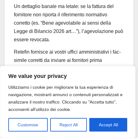
Un dettaglio banale ma letale: se la fattura del
fornitore non riporta il riferimento normativo
corretto (es. “Bene agevolabile ai sensi della
Legge di Bilancio 2026 art…”), l’agevolazione può
essere revocata.
Retefin fornisce ai vostri uffici amministrativi i fac-
simile corretti da inviare ai fornitori prima
dell’emissione della fattura. Inoltre, assistiamo
We value your privacy
nella procedura di regolarizzazione (timbro
elettronico/integrazione) qualora la fattura sia già
Utilizziamo i cookie per migliorare la tua esperienza di
arrivata errata.
navigazione, mostrarti annunci o contenuti personalizzati e
analizzare il nostro traffico. Cliccando su "Accetta tutto",
acconsenti all'utilizzo dei cookie.
Customise
Reject All
Accept All