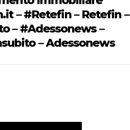
timento Immobiliare
.it – #Retefin – Retefin –
ito – #Adessonews –
subito – Adessonews