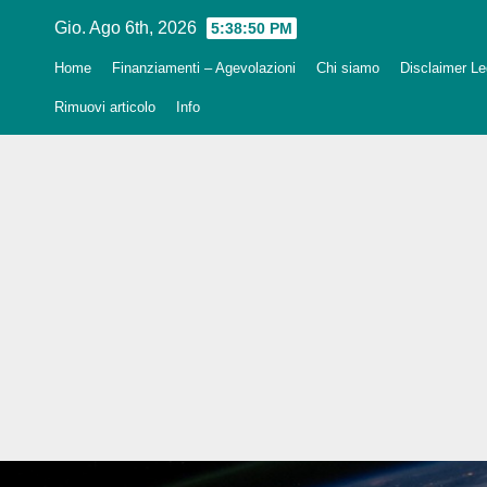
Salta
Gio. Ago 6th, 2026
5:38:51 PM
al
Home
Finanziamenti – Agevolazioni
Chi siamo
Disclaimer Leg
contenuto
Rimuovi articolo
Info