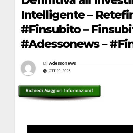
Definitiva all’Inves
Intelligente – Retefin
#Finsubito – Finsub
#Adessonews – #Fin
Di
Adessonews
OTT 29, 2025