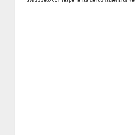
sviluppato con l’esperienza dei consulenti di Re