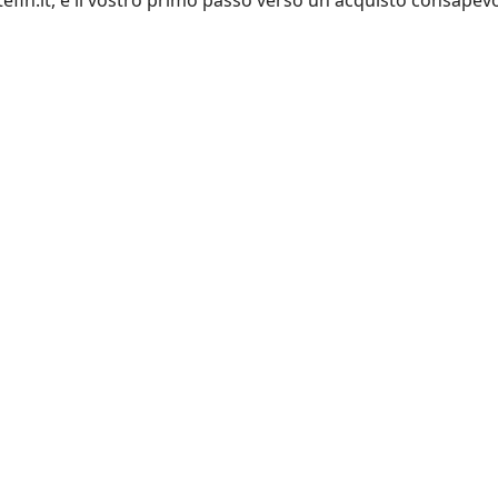
tefin.it, è il vostro primo passo verso un acquisto consapevo