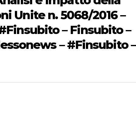
Analisi e Impatto della
ni Unite n. 5068/2016 –
#Finsubito – Finsubito –
ssonews – #Finsubito –