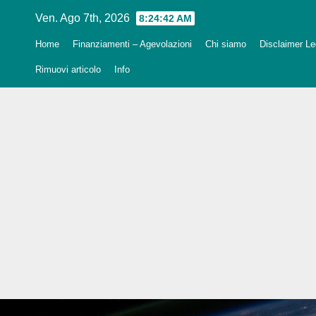
Salta
Ven. Ago 7th, 2026
8:24:43 AM
al
Home
Finanziamenti – Agevolazioni
Chi siamo
Disclaimer Leg
contenuto
Rimuovi articolo
Info