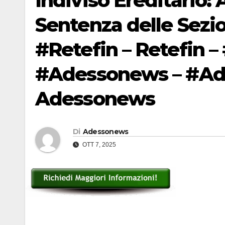
Indiviso Ereditario: 
Sentenza delle Sezio
#Retefin – Retefin – 
#Adessonews – #Ade
Adessonews
Di
Adessonews
OTT 7, 2025