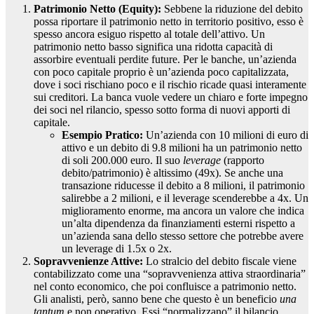
Patrimonio Netto (Equity):
Sebbene la riduzione del debito
possa riportare il patrimonio netto in territorio positivo, esso è
spesso ancora esiguo rispetto al totale dell’attivo. Un
patrimonio netto basso significa una ridotta capacità di
assorbire eventuali perdite future. Per le banche, un’azienda
con poco capitale proprio è un’azienda poco capitalizzata,
dove i soci rischiano poco e il rischio ricade quasi interamente
sui creditori. La banca vuole vedere un chiaro e forte impegno
dei soci nel rilancio, spesso sotto forma di nuovi apporti di
capitale.
Esempio Pratico:
Un’azienda con 10 milioni di euro di
attivo e un debito di 9.8 milioni ha un patrimonio netto
di soli 200.000 euro. Il suo
leverage
(rapporto
debito/patrimonio) è altissimo (49x). Se anche una
transazione riducesse il debito a 8 milioni, il patrimonio
salirebbe a 2 milioni, e il leverage scenderebbe a 4x. Un
miglioramento enorme, ma ancora un valore che indica
un’alta dipendenza da finanziamenti esterni rispetto a
un’azienda sana dello stesso settore che potrebbe avere
un leverage di 1.5x o 2x.
Sopravvenienze Attive:
Lo stralcio del debito fiscale viene
contabilizzato come una “sopravvenienza attiva straordinaria”
nel conto economico, che poi confluisce a patrimonio netto.
Gli analisti, però, sanno bene che questo è un beneficio
una
tantum
e non operativo. Essi “normalizzano” il bilancio,