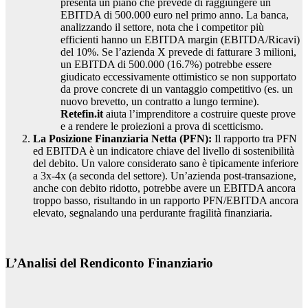
presenta un piano che prevede di raggiungere un
EBITDA di 500.000 euro nel primo anno. La banca,
analizzando il settore, nota che i competitor più
efficienti hanno un EBITDA margin (EBITDA/Ricavi)
del 10%. Se l’azienda X prevede di fatturare 3 milioni,
un EBITDA di 500.000 (16.7%) potrebbe essere
giudicato eccessivamente ottimistico se non supportato
da prove concrete di un vantaggio competitivo (es. un
nuovo brevetto, un contratto a lungo termine).
Retefin.it
aiuta l’imprenditore a costruire queste prove
e a rendere le proiezioni a prova di scetticismo.
La Posizione Finanziaria Netta (PFN):
Il rapporto tra PFN
ed EBITDA è un indicatore chiave del livello di sostenibilità
del debito. Un valore considerato sano è tipicamente inferiore
a 3x-4x (a seconda del settore). Un’azienda post-transazione,
anche con debito ridotto, potrebbe avere un EBITDA ancora
troppo basso, risultando in un rapporto PFN/EBITDA ancora
elevato, segnalando una perdurante fragilità finanziaria.
L’Analisi del Rendiconto Finanziario