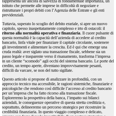
rappresenta un’ancora di salvezza di fondamentale importanza, un
istituto che permette alle imprese in difficoltà di negoziare e
ristrutturare i propri debiti con l’Agenzia delle Entrate e gli enti
previdenziali.
Tuttavia, superato lo scoglio del debito erariale, si apre un nuovo
capitolo, spesso inaspettatamente complesso e irto di ostacoli: il
ritorno alla normalità operativa e finanziaria
. Il cuore pulsante di
questa normalità è la capacità dell’azienda di accedere al credito
bancario, linfa vitale per finanziare il capitale circolante, sostenere
gli investimenti e alimentare la crescita. Ed è qui che emerge una
cruda realtà: aver siglato una transazione fiscale, sebbene sia un
passo legale e trasparente verso il risanamento, trasforma l’impresa
in un cliente “scomodo” agli occhi del sistema bancario. Le porte del
credito, un tempo aperte, diventano improvvisamente pesanti,
difficili da varcare, se non del tutto sigillate.
Questo articolo si propone di analizzare in profondità, con un
approccio tecnico ma accessibile, le ragioni sistemiche, finanziarie e
psicologiche che rendono così difficile l’accesso al credito bancario
per un’impresa che ha fatto ricorso alla transazione fiscale.
Esploreremo la prospettiva della banca, l’impatto sui bilanci
aziendali, le conseguenze operative di questa stretta creditizia e,
soprattutto, delineeremo un percorso strategico per ricostruire la
credibilità finanziaria. In questo viaggio complesso e delicato,