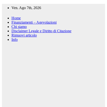
Salta
Ven. Ago 7th, 2026
al
contenuto
Home
Finanziamenti – Agevolazioni
Chi siamo
Disclaimer Legale e Diritto di Citazione
Rimuovi articolo
Info