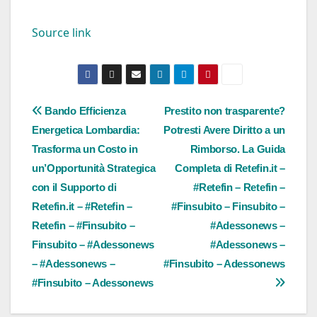
Source link
Navigazione
Bando Efficienza
Prestito non trasparente?
Energetica Lombardia:
Potresti Avere Diritto a un
articoli
Trasforma un Costo in
Rimborso. La Guida
un’Opportunità Strategica
Completa di Retefin.it –
con il Supporto di
#Retefin – Retefin –
Retefin.it – #Retefin –
#Finsubito – Finsubito –
Retefin – #Finsubito –
#Adessonews –
Finsubito – #Adessonews
#Adessonews –
– #Adessonews –
#Finsubito – Adessonews
#Finsubito – Adessonews