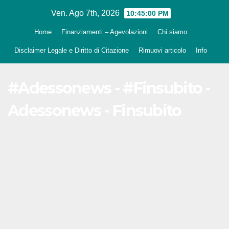
Salta
Ven. Ago 7th, 2026
10:45:01 PM
al
Home
Finanziamenti – Agevolazioni
Chi siamo
contenuto
Disclaimer Legale e Diritto di Citazione
Rimuovi articolo
Info
#Adessonews - #Finsubito -
Adessonews - Finsubito