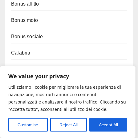
Bonus affitto
Bonus moto
Bonus sociale
Calabria
Cartelle esattoriali
We value your privacy
Cessione del quinto
Utilizziamo i cookie per migliorare la tua esperienza di
navigazione, mostrarti annunci o contenuti
personalizzati e analizzare il nostro traffico. Cliccando su
Commercio
"Accetta tutto", acconsenti all'utilizzo dei cookie.
Consolidamento debiti
Customise
Reject All
Accept All
Consulenza