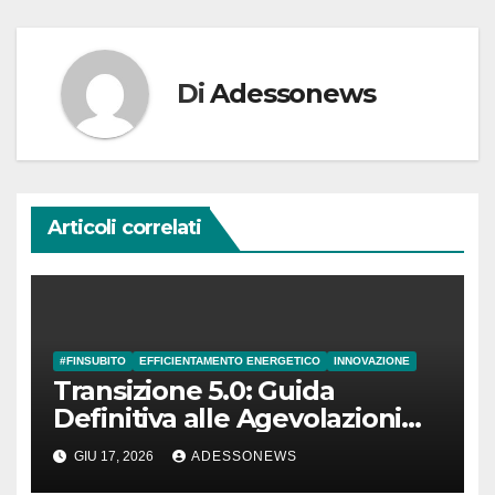
Di
Adessonews
Articoli correlati
#FINSUBITO
EFFICIENTAMENTO ENERGETICO
INNOVAZIONE
Transizione 5.0: Guida
Definitiva alle Agevolazioni
GSE, Requisiti e Strategie di
GIU 17, 2026
ADESSONEWS
Successo con Finsubito.org –