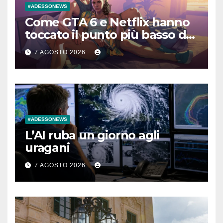
#ADESSONEWS
Come GTA 6 e Netflix hanno
toccato il punto più basso del
mercato
7 AGOSTO 2026
#ADESSONEWS
L’AI ruba un giorno agli
uragani
7 AGOSTO 2026