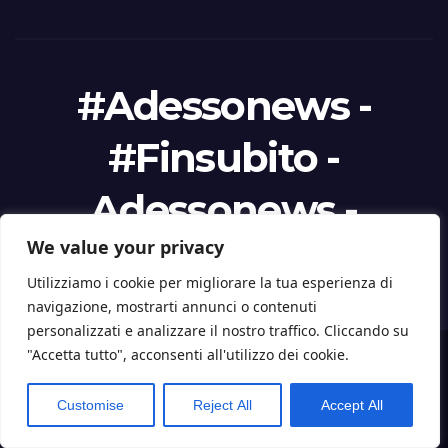
#Adessonews -
#Finsubito -
Adessonews -
We value your privacy
Finsubito
Utilizziamo i cookie per migliorare la tua esperienza di
navigazione, mostrarti annunci o contenuti
personalizzati e analizzare il nostro traffico. Cliccando su
"Accetta tutto", acconsenti all'utilizzo dei cookie.
Proudly powered by WordPress
|
Tema: Newspaperex di
Themeansar
.
Customise
Reject All
Accept All
Home
Finanziamenti – Agevolazioni
Chi siamo