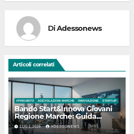
Di
Adessonews
Articoli correlati
#FINSUBITO
AGEVOLAZIONI MARCHE
INNOVAZIONE
START-UP
Bando Start&Innova Giovani
Regione Marche: Guida
Completa per Lanciare la tua
LUG 1, 2026
ADESSONEWS
Start-up con #Finsubito –