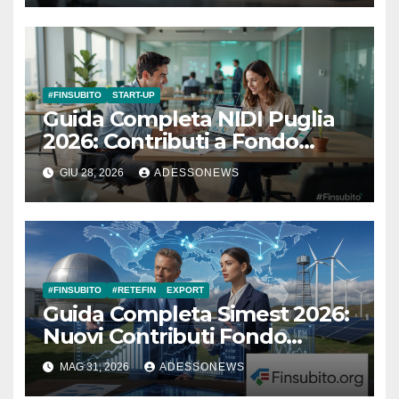
#Adessonews – #Finsubito –
Adessonews
#FINSUBITO
START-UP
Guida Completa NIDI Puglia
2026: Contributi a Fondo
Perduto fino a 150.000€ per la
GIU 28, 2026
ADESSONEWS
tua Impresa – #Adessonews –
#Finsubito – Adessonews
#FINSUBITO
#RETEFIN
EXPORT
Guida Completa Simest 2026:
Nuovi Contributi Fondo
Perduto per Imprese
MAG 31, 2026
ADESSONEWS
Energivore, USA e Balcani con