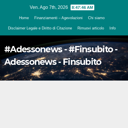
Salta
Ven. Ago 7th, 2026
8:47:47 AM
al
Home
Finanziamenti – Agevolazioni
Chi siamo
contenuto
Disclaimer Legale e Diritto di Citazione
Rimuovi articolo
Info
#Adessonews - #Finsubito -
Adessonews - Finsubito