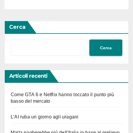
Finsubito.org – #Adessonews
– #Finsubito – Adessonews
Cerca
Cerca
Articoli recenti
Come GTA 6 e Netflix hanno toccato il punto più
basso del mercato
L’AI ruba un giorno agli uragani
Malta pagherebbe più dell’Italia in base al prelievo