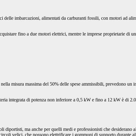
 delle imbarcazioni, alimentati da carburanti fossili, con motori ad alim
cquistare fino a due motori elettrici, mentre le imprese proprietarie di un
 nella misura massima del 50% delle spese ammissibili, prevedono un imp
tteria integrata di potenza non inferiore a 0,5 kW e fino a 12 kW è di 2.
oli diportisti, ma anche per quelli medi e professionisti che desideran
i circoli velici, che possono elettrificare i gommoni di supporto durante a