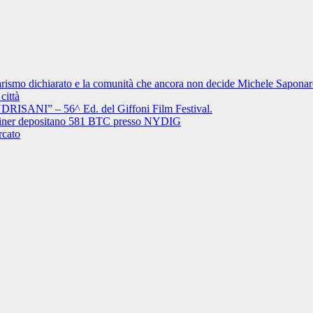
rismo dichiarato e la comunità che ancora non decide Michele Saponaro 
città
ISANI” – 56^ Ed. del Giffoni Film Festival.
i miner depositano 581 BTC presso NYDIG
rcato