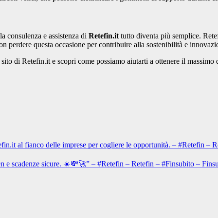
la consulenza e assistenza di
Retefin.it
tutto diventa più semplice. Rete
n perdere questa occasione per contribuire alla sostenibilità e innovazio
il sito di Retefin.it e scopri come possiamo aiutarti a ottenere il massimo 
fin.it al fianco delle imprese per cogliere le opportunità. – #Retefin
een e scadenze sicure. ☀️💸🚀” – #Retefin – Retefin – #Finsubito – 