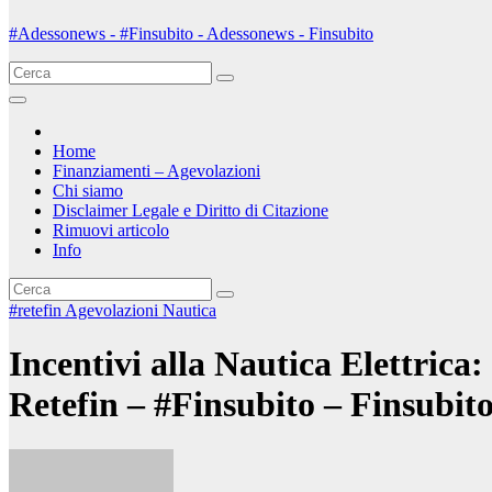
#Adessonews - #Finsubito - Adessonews - Finsubito
Home
Finanziamenti – Agevolazioni
Chi siamo
Disclaimer Legale e Diritto di Citazione
Rimuovi articolo
Info
#retefin
Agevolazioni Nautica
Incentivi alla Nautica Elettric
Retefin – #Finsubito – Finsubi