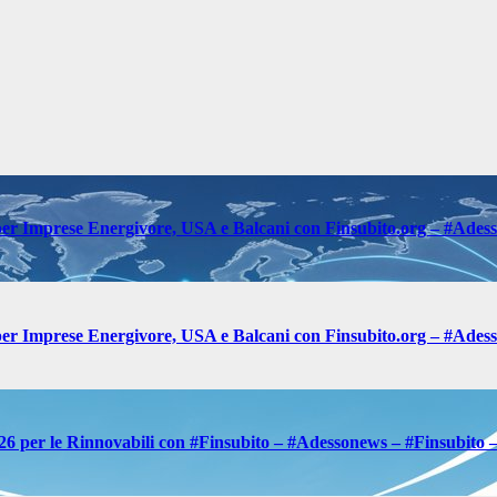
er Imprese Energivore, USA e Balcani con Finsubito.org – #Ades
er Imprese Energivore, USA e Balcani con Finsubito.org – #Ades
26 per le Rinnovabili con #Finsubito – #Adessonews – #Finsubito