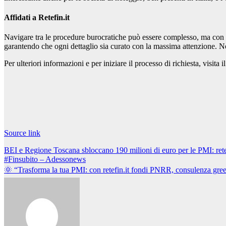
Affidati a Retefin.it
Navigare tra le procedure burocratiche può essere complesso, ma con 
garantendo che ogni dettaglio sia curato con la massima attenzione. No
Per ulteriori informazioni e per iniziare il processo di richiesta, visita 
Navigazione
articoli
Source link
Navigazione
BEI e Regione Toscana sbloccano 190 milioni di euro per le PMI: rete
#Finsubito – Adessonews
articoli
🌞 “Trasforma la tua PMI: con retefin.it fondi PNRR, consulenza gr