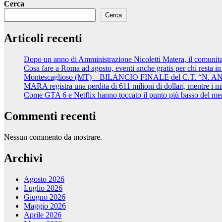
Cerca
Cerca
Articoli recenti
Dopo un anno di Amministrazione Nicoletti Matera, il comunita
Cosa fare a Roma ad agosto, eventi anche gratis per chi resta in 
Montescaglioso (MT) – BILANCIO FINALE del C.T. “N. ANDR
MARA registra una perdita di 611 milioni di dollari, mentre 
Come GTA 6 e Netflix hanno toccato il punto più basso del me
Commenti recenti
Nessun commento da mostrare.
Archivi
Agosto 2026
Luglio 2026
Giugno 2026
Maggio 2026
Aprile 2026