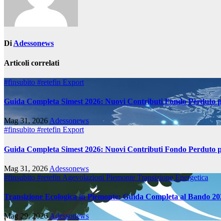
Di
Adessonews
Articoli correlati
#finsubito
#retefin
Export
Guida Completa Simest 2026: Nuovi Contributi Fondo Perduto p
Mag 31, 2026
Adessonews
#finsubito
#retefin
Export
Guida Completa Simest 2026: Nuovi Contributi Fondo Perduto p
Mag 31, 2026
Adessonews
#finsubito
#retefin
Agevolazioni Piemonte
Transizione Energetica
Transizione Ecologica in Piemonte: Guida Completa al Bando 20
Mag 29, 2026
Adessonews