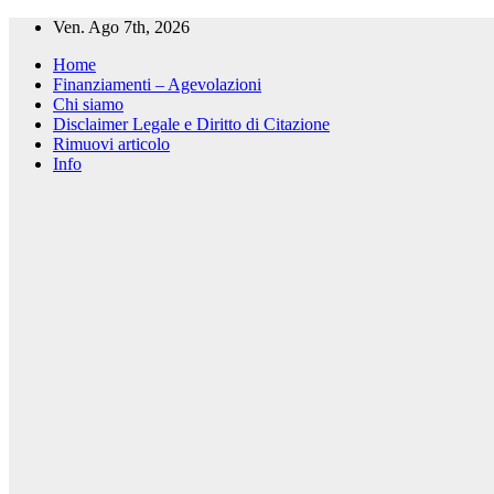
Salta
Ven. Ago 7th, 2026
al
Home
contenuto
Finanziamenti – Agevolazioni
Chi siamo
Disclaimer Legale e Diritto di Citazione
Rimuovi articolo
Info