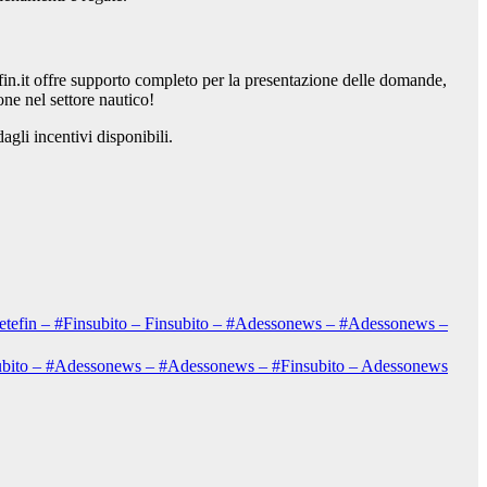
fin.it offre supporto completo per la presentazione delle domande,
ne nel settore nautico!
dagli incentivi disponibili.
 – Retefin – #Finsubito – Finsubito – #Adessonews – #Adessonews –
Finsubito – #Adessonews – #Adessonews – #Finsubito – Adessonews