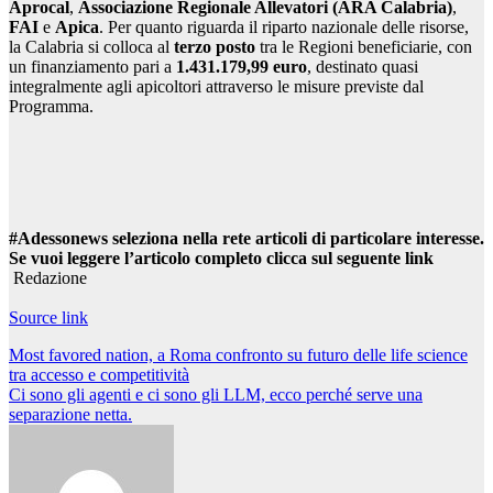
Aprocal
,
Associazione Regionale Allevatori (ARA Calabria)
,
FAI
e
Apica
. Per quanto riguarda il riparto nazionale delle risorse,
la Calabria si colloca al
terzo posto
tra le Regioni beneficiarie, con
un finanziamento pari a
1.431.179,99 euro
, destinato quasi
integralmente agli apicoltori attraverso le misure previste dal
Programma.
#Adessonews seleziona nella rete articoli di particolare interesse.
Se vuoi leggere l’articolo completo clicca sul seguente link
Redazione
Source link
Navigazione
Most favored nation, a Roma confronto su futuro delle life science
tra accesso e competitività
articoli
Ci sono gli agenti e ci sono gli LLM, ecco perché serve una
separazione netta.