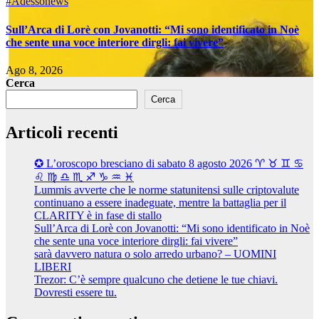
#Adessonews
Sull’Arca di Lorè con Jovanotti: “Mi sono identificato in Noè
che sente una voce interiore dirgli: fai vivere”
Ago 8, 2026
Cerca
Cerca
Articoli recenti
✪ L’oroscopo bresciano di sabato 8 agosto 2026 ♈ ♉ ♊ ♋
♌ ♍ ♎ ♏ ♐ ♑ ♒ ♓
Lummis avverte che le norme statunitensi sulle criptovalute
continuano a essere inadeguate, mentre la battaglia per il
CLARITY è in fase di stallo
Sull’Arca di Lorè con Jovanotti: “Mi sono identificato in Noè
che sente una voce interiore dirgli: fai vivere”
sarà davvero natura o solo arredo urbano? – UOMINI
LIBERI
Trezor: C’è sempre qualcuno che detiene le tue chiavi.
Dovresti essere tu.