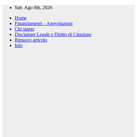
Salta
Sab. Ago 8th, 2026
al
Home
contenuto
Finanziamenti – Agevolazioni
Chi siamo
Disclaimer Legale e Diritto di Citazione
Rimuovi articolo
Info