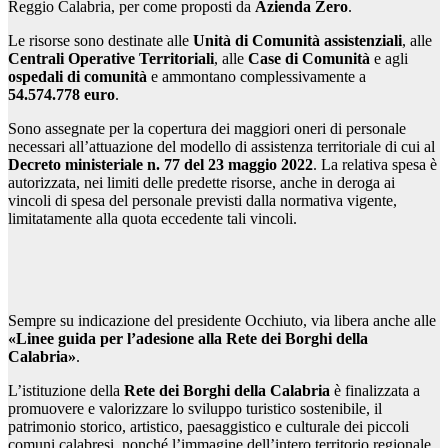
Reggio Calabria, per come proposti da
Azienda Zero
.
Le risorse sono destinate alle
Unità di Comunità assistenziali
, alle
Centrali Operative Territoriali
, alle
Case di Comunità
e agli
ospedali di comunità
e ammontano complessivamente a
54.574.778 euro
.
Sono assegnate per la copertura dei maggiori oneri di personale
necessari all’attuazione del modello di assistenza territoriale di cui al
Decreto ministeriale n. 77 del 23 maggio 2022
. La relativa spesa è
autorizzata, nei limiti delle predette risorse, anche in deroga ai
vincoli di spesa del personale previsti dalla normativa vigente,
limitatamente alla quota eccedente tali vincoli.
Sempre su indicazione del presidente Occhiuto, via libera anche alle
«Linee guida per l’adesione alla Rete dei Borghi della
Calabria»
.
L’istituzione della
Rete dei Borghi della Calabria
è finalizzata a
promuovere e valorizzare lo sviluppo turistico sostenibile, il
patrimonio storico, artistico, paesaggistico e culturale dei piccoli
comuni calabresi, nonché l’immagine dell’intero territorio regionale.