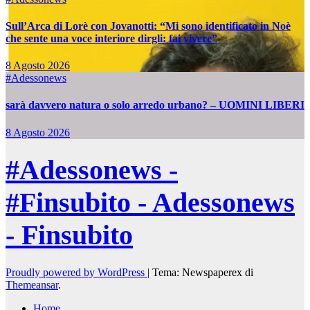
Sull’Arca di Lorè con Jovanotti: “Mi sono identificato in Noè
che sente una voce interiore dirgli: fai vivere”
8 Agosto 2026
#Adessonews
sarà davvero natura o solo arredo urbano? – UOMINI LIBERI
8 Agosto 2026
#Adessonews -
#Finsubito - Adessonews
- Finsubito
Proudly powered by WordPress
|
Tema: Newspaperex di
Themeansar
.
Home