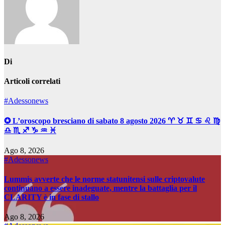
Di
Articoli correlati
#Adessonews
✪ L’oroscopo bresciano di sabato 8 agosto 2026 ♈ ♉ ♊ ♋ ♌ ♍
♎ ♏ ♐ ♑ ♒ ♓
Ago 8, 2026
#Adessonews
Lummis avverte che le norme statunitensi sulle criptovalute
continuano a essere inadeguate, mentre la battaglia per il
CLARITY è in fase di stallo
Ago 8, 2026