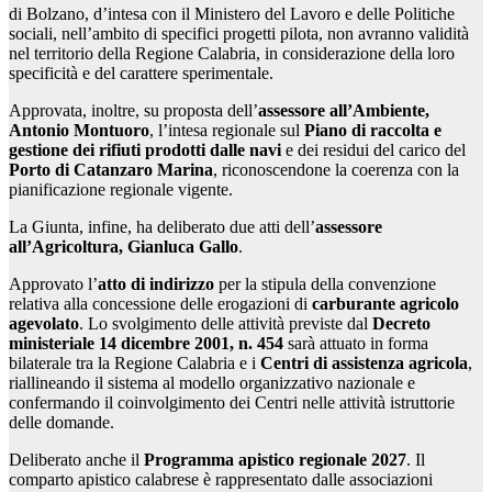
di Bolzano, d’intesa con il Ministero del Lavoro e delle Politiche
sociali, nell’ambito di specifici progetti pilota, non avranno validità
nel territorio della Regione Calabria, in considerazione della loro
specificità e del carattere sperimentale.
Approvata, inoltre, su proposta dell’
assessore all’Ambiente,
Antonio Montuoro
, l’intesa regionale sul
Piano di raccolta e
gestione dei rifiuti prodotti dalle navi
e dei residui del carico del
Porto di Catanzaro Marina
, riconoscendone la coerenza con la
pianificazione regionale vigente.
La Giunta, infine, ha deliberato due atti dell’
assessore
all’Agricoltura, Gianluca Gallo
.
Approvato l’
atto di indirizzo
per la stipula della convenzione
relativa alla concessione delle erogazioni di
carburante agricolo
agevolato
. Lo svolgimento delle attività previste dal
Decreto
ministeriale 14 dicembre 2001, n. 454
sarà attuato in forma
bilaterale tra la Regione Calabria e i
Centri di assistenza agricola
,
riallineando il sistema al modello organizzativo nazionale e
confermando il coinvolgimento dei Centri nelle attività istruttorie
delle domande.
Deliberato anche il
Programma apistico regionale 2027
. Il
comparto apistico calabrese è rappresentato dalle associazioni