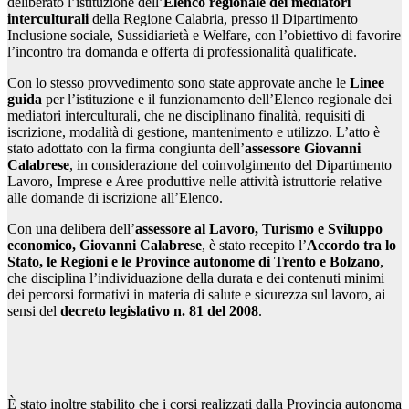
deliberato l’istituzione dell’
Elenco regionale dei mediatori
interculturali
della Regione Calabria, presso il Dipartimento
Inclusione sociale, Sussidiarietà e Welfare, con l’obiettivo di favorire
l’incontro tra domanda e offerta di professionalità qualificate.
Con lo stesso provvedimento sono state approvate anche le
Linee
guida
per l’istituzione e il funzionamento dell’Elenco regionale dei
mediatori interculturali, che ne disciplinano finalità, requisiti di
iscrizione, modalità di gestione, mantenimento e utilizzo. L’atto è
stato adottato con la firma congiunta dell’
assessore Giovanni
Calabrese
, in considerazione del coinvolgimento del Dipartimento
Lavoro, Imprese e Aree produttive nelle attività istruttorie relative
alle domande di iscrizione all’Elenco.
Con una delibera dell’
assessore al Lavoro, Turismo e Sviluppo
economico, Giovanni Calabrese
, è stato recepito l’
Accordo tra lo
Stato, le Regioni e le Province autonome di Trento e Bolzano
,
che disciplina l’individuazione della durata e dei contenuti minimi
dei percorsi formativi in materia di salute e sicurezza sul lavoro, ai
sensi del
decreto legislativo n. 81 del 2008
.
È stato inoltre stabilito che i corsi realizzati dalla Provincia autonoma