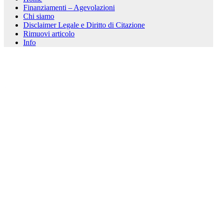
Finanziamenti – Agevolazioni
Chi siamo
Disclaimer Legale e Diritto di Citazione
Rimuovi articolo
Info
kèo nhà cái