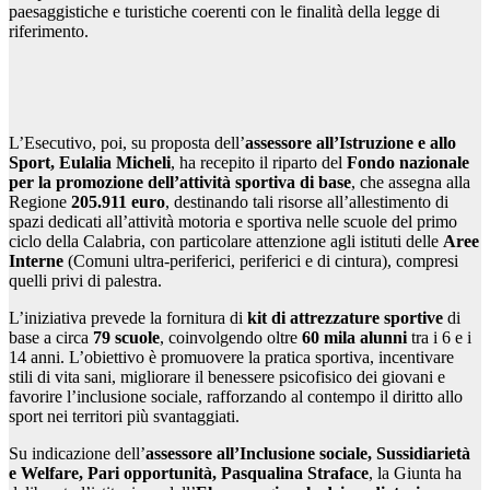
paesaggistiche e turistiche coerenti con le finalità della legge di
riferimento.
L’Esecutivo, poi, su proposta dell’
assessore all’Istruzione e allo
Sport, Eulalia Micheli
, ha recepito il riparto del
Fondo nazionale
per la promozione dell’attività sportiva di base
, che assegna alla
Regione
205.911 euro
, destinando tali risorse all’allestimento di
spazi dedicati all’attività motoria e sportiva nelle scuole del primo
ciclo della Calabria, con particolare attenzione agli istituti delle
Aree
Interne
(Comuni ultra-periferici, periferici e di cintura), compresi
quelli privi di palestra.
L’iniziativa prevede la fornitura di
kit di attrezzature sportive
di
base a circa
79 scuole
, coinvolgendo oltre
60 mila alunni
tra i 6 e i
14 anni. L’obiettivo è promuovere la pratica sportiva, incentivare
stili di vita sani, migliorare il benessere psicofisico dei giovani e
favorire l’inclusione sociale, rafforzando al contempo il diritto allo
sport nei territori più svantaggiati.
Su indicazione dell’
assessore all’Inclusione sociale, Sussidiarietà
e Welfare, Pari opportunità, Pasqualina Straface
, la Giunta ha