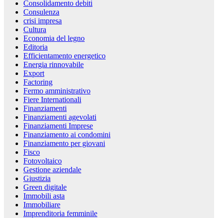
Consolidamento debiti
Consulenza
crisi impresa
Cultura
Economia del legno
Editoria
Efficientamento energetico
Energia rinnovabile
Export
Factoring
Fermo amministrativo
Fiere Internationali
Finanziamenti
Finanziamenti agevolati
Finanziamenti Imprese
Finanziamento ai condomini
Finanziamento per giovani
Fisco
Fotovoltaico
Gestione aziendale
Giustizia
Green digitale
Immobili asta
Immobiliare
Imprenditoria femminile