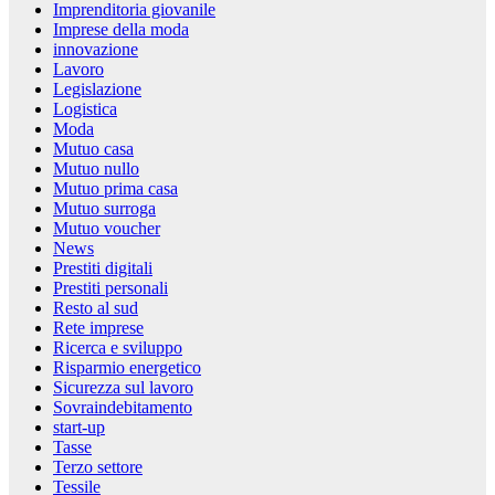
Imprenditoria giovanile
Imprese della moda
innovazione
Lavoro
Legislazione
Logistica
Moda
Mutuo casa
Mutuo nullo
Mutuo prima casa
Mutuo surroga
Mutuo voucher
News
Prestiti digitali
Prestiti personali
Resto al sud
Rete imprese
Ricerca e sviluppo
Risparmio energetico
Sicurezza sul lavoro
Sovraindebitamento
start-up
Tasse
Terzo settore
Tessile