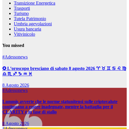
Transizione Energetica
Trasporti
Turismo
Tutela Patrimonio
Umbria agevolazioni
Usura bancaria
Vitivinicolo
You missed
#Adessonews
✪ L’oroscopo bresciano di sabato 8 agosto 2026 ♈ ♉ ♊ ♋ ♌ ♍
♎ ♏ ♐ ♑ ♒ ♓
8 Agosto 2026
#Adessonews
Lummis avverte che le norme statunitensi sulle criptovalute
continuano a essere inadeguate, mentre la battaglia per il
CLARITY è in fase di stallo
8 Agosto 2026
#Adessonews