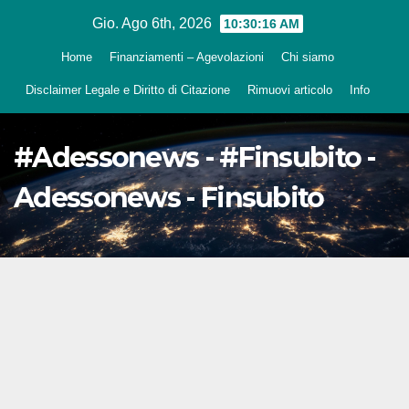
Salta
Gio. Ago 6th, 2026
10:30:17 AM
al
Home
Finanziamenti – Agevolazioni
Chi siamo
contenuto
Disclaimer Legale e Diritto di Citazione
Rimuovi articolo
Info
#Adessonews - #Finsubito -
Adessonews - Finsubito