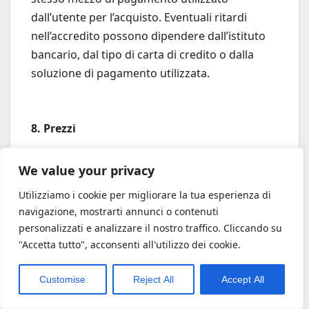
dall’utente per l’acquisto. Eventuali ritardi
nell’accredito possono dipendere dall’istituto
bancario, dal tipo di carta di credito o dalla
soluzione di pagamento utilizzata.
8. Prezzi
8.1
I prezzi sono espressi in Euro (€) ed
We value your privacy
includono l’Imposta sul Valore Aggiunto (IVA)
vigente.
Utilizziamo i cookie per migliorare la tua esperienza di
navigazione, mostrarti annunci o contenuti
8.2
Al fini dell’acquisto è necessario
personalizzati e analizzare il nostro traffico. Cliccando su
considerare valido il prezzo visualizzato al
"Accetta tutto", acconsenti all'utilizzo dei cookie.
momento della registrazione dell’Ordine: per
questo, in caso di abbassamento del valore,
Customise
Reject All
Accept All
all’utente, non verrà riconosciuta nessuna