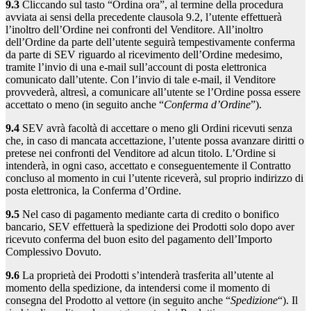
9.3
Cliccando sul tasto “Ordina ora”, al termine della procedura
avviata ai sensi della precedente clausola 9.2, l’utente effettuerà
l’inoltro dell’Ordine nei confronti del Venditore. All’inoltro
dell’Ordine da parte dell’utente seguirà tempestivamente conferma
da parte di SEV riguardo al ricevimento dell’Ordine medesimo,
tramite l’invio di una e-mail sull’account di posta elettronica
comunicato dall’utente. Con l’invio di tale e-mail, il Venditore
provvederà, altresì, a comunicare all’utente se l’Ordine possa essere
accettato o meno (in seguito anche “
Conferma d’Ordine
”).
9.4
SEV avrà facoltà di accettare o meno gli Ordini ricevuti senza
che, in caso di mancata accettazione, l’utente possa avanzare diritti o
pretese nei confronti del Venditore ad alcun titolo. L’Ordine si
intenderà, in ogni caso, accettato e conseguentemente il Contratto
concluso al momento in cui l’utente riceverà, sul proprio indirizzo di
posta elettronica, la Conferma d’Ordine.
9.5
Nel caso di pagamento mediante carta di credito o bonifico
bancario, SEV effettuerà la spedizione dei Prodotti solo dopo aver
ricevuto conferma del buon esito del pagamento dell’Importo
Complessivo Dovuto.
9.6
La proprietà dei Prodotti s’intenderà trasferita all’utente al
momento della spedizione, da intendersi come il momento di
consegna del Prodotto al vettore (in seguito anche “
Spedizione
“). Il