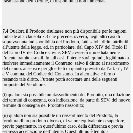
trasmissione dell’Ordine, di disponibilità non immediata.
7.4
Qualora il Prodotto risultasse non più disponibile per le ragioni
indicate alla clausola 7.3 che precede, ovvero, negli altri casi di
sopravvenuta indisponibilità del Prodotto, fatti salvi i diritti attribuiti
all’utente dalla legge, ed, in particolare, dal Capo XIV del Titolo II
del Libro IV del Codice Civile, SEV avviserà immediatamente
l’utente tramite e-mail. In tali casi, l’utente sarà, quindi, legittimato a
risolvere immediatamente il Contratto, salvo il diritto al risarcimento
del danno, ai sensi e per gli effetti di quanto previsto dall’art. 61, IV
e V comma, del Codice del Consumo. In alternativa e fermo
restando tale diritto, l’utente potrà accettare una delle seguenti
proposte del Venditore:
(i) qualora sia possibile un riassortimento del Prodotto, una dilazione
dei termini di consegna, con indicazione, da parte di SEV, del nuovo
termine di consegna del Prodotto riassortito;
(ii) qualora non sia possibile un riassortimento del Prodotto, la
fornitura di un prodotto diverso, di valore equivalente o superiore,
previo pagamento, in quest’ultimo caso, della differenza e previa
espressa accettazione dell’utente. Quest’ultimo è tenuto a