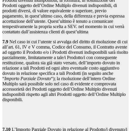
Prodotti divenuti indisponibili, la fornitura, in sostituzione dei
Prodotti oggetto dell’Ordine Multiplo divenuti indisponibili, di
prodotti diversi, di valore equivalente o superiore, previo
pagamento, in quest’ultimo caso, della differenza e previa espressa
accettazione dell’utente. Quest’ultimo è tenuto a comunicare
tempestivamente la propria scelta a SEV. nel momento in cui verrà
contattato dall’assistenza clienti di quest’ultima
7.9
Nel caso in cui l’utente si avvalga del diritto di risoluzione di cui
all’art. 61, IV e V comma, Codice del Consumo, il Contratto avente
ad oggetto il Prodotto e/o i Prodotti divenuti indisponibili sarà risolto
parzialmente, limitatamente a tale/i Prodotto/i con conseguente
restituzione, qualora sia già stato versato, dell’importo dovuto in
relazione a tali Prodotti ed ogni altro eventuale costo aggiuntivo
dovuto in relazione specifica a tali Prodotti (in seguito anche
“
Importo Parziale Dovuto
“); la risoluzione dell’intero Ordine
Multiplo sarà possibile solo nel caso di evidente e comprovata
accessorietà dei Prodotti oggetto dell’Ordine Multiplo divenuti
indisponibili rispetto agli altri Prodotti oggetto dell’Ordine Multiplo
disponibili.
7.10
L’Importo Parziale Dovuto in relazione al Prodotto/i divenuto/i