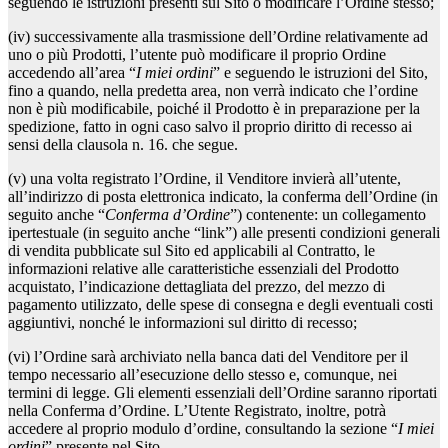
seguendo le istruzioni presenti sul Sito o modificare l’Ordine stesso;
(iv) successivamente alla trasmissione dell’Ordine relativamente ad
uno o più Prodotti, l’utente può modificare il proprio Ordine
accedendo all’area “
I miei ordini
” e seguendo le istruzioni del Sito,
fino a quando, nella predetta area, non verrà indicato che l’ordine
non è più modificabile, poiché il Prodotto è in preparazione per la
spedizione, fatto in ogni caso salvo il proprio diritto di recesso ai
sensi della clausola n. 16. che segue.
(v) una volta registrato l’Ordine, il Venditore invierà all’utente,
all’indirizzo di posta elettronica indicato, la conferma dell’Ordine (in
seguito anche “
Conferma d’Ordine
”) contenente: un collegamento
ipertestuale (in seguito anche “link”) alle presenti condizioni generali
di vendita pubblicate sul Sito ed applicabili al Contratto, le
informazioni relative alle caratteristiche essenziali del Prodotto
acquistato, l’indicazione dettagliata del prezzo, del mezzo di
pagamento utilizzato, delle spese di consegna e degli eventuali costi
aggiuntivi, nonché le informazioni sul diritto di recesso;
(vi) l’Ordine sarà archiviato nella banca dati del Venditore per il
tempo necessario all’esecuzione dello stesso e, comunque, nei
termini di legge. Gli elementi essenziali dell’Ordine saranno riportati
nella Conferma d’Ordine. L’Utente Registrato, inoltre, potrà
accedere al proprio modulo d’ordine, consultando la sezione “
I miei
ordini
” presente nel Sito.