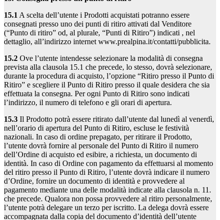
15.1
A scelta dell’utente i Prodotti acquistati potranno essere
consegnati presso uno dei punti di ritiro attivati dal Venditore
(“Punto di ritiro” od, al plurale, “Punti di Ritiro”) indicati , nel
dettaglio, all’indirizzo internet www.prealpina.it/contatti/pubblicita.
15.2
Ove l’utente intendesse selezionare la modalità di consegna
prevista alla clausola 15.1 che precede, lo stesso, dovrà selezionare,
durante la procedura di acquisto, l’opzione “Ritiro presso il Punto di
Ritiro” e scegliere il Punto di Ritiro presso il quale desidera che sia
effettuata la consegna. Per ogni Punto di Ritiro sono indicati
l’indirizzo, il numero di telefono e gli orari di apertura.
15.3
Il Prodotto potrà essere ritirato dall’utente dal lunedì al venerdì,
nell’orario di apertura del Punto di Ritiro, escluse le festività
nazionali. In caso di ordine prepagato, per ritirare il Prodotto,
l’utente dovrà fornire al personale del Punto di Ritiro il numero
dell’Ordine di acquisto ed esibire, a richiesta, un documento di
identità. In caso di Ordine con pagamento da effettuarsi al momento
del ritiro presso il Punto di Ritiro, l’utente dovrà indicare il numero
d’Ordine, fornire un documento di identità e provvedere al
pagamento mediante una delle modalità indicate alla clausola n. 11.
che precede. Qualora non possa provvedere al ritiro personalmente,
l’utente potrà delegare un terzo per iscritto. La delega dovrà essere
accompagnata dalla copia del documento d’identità dell’utente