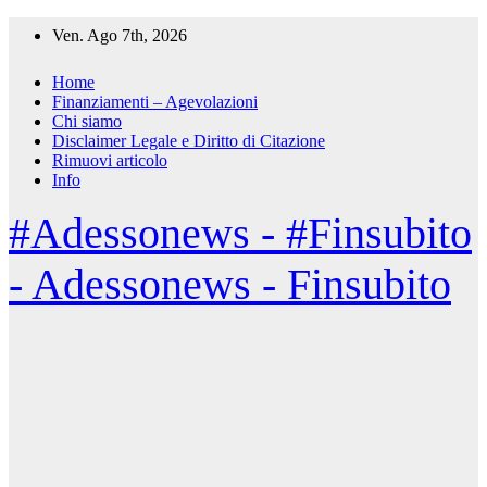
Salta
Ven. Ago 7th, 2026
al
contenuto
Home
Finanziamenti – Agevolazioni
Chi siamo
Disclaimer Legale e Diritto di Citazione
Rimuovi articolo
Info
#Adessonews - #Finsubito
- Adessonews - Finsubito