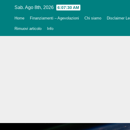
Salta
Sab. Ago 8th, 2026
6:07:32 AM
al
Home
Finanziamenti – Agevolazioni
Chi siamo
Disclaimer Leg
contenuto
Rimuovi articolo
Info