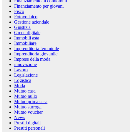
Finanziamento ai condomini
Finanziamento per giovani
Fisco
Fotovoltaico
Gestione aziendale
Giustizia
Green digitale
Immobili asta
Immobiliare
Imprenditoria femminile
Imprenditoria giovanile
Imprese della moda
innovazione
Lavoro
Legislazione
Logistica
Moda
Mutuo casa
Mutuo nullo
Mutuo prima casa
Mutuo surroga
Mutuo voucher
News
Prestiti digitali
Prestiti personali