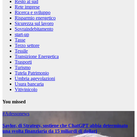
Resto al sud
Rete imprese
Ricerca e sviluppo
Risparmio energetico
Sicurezza sul lavoro
Sovraindebitamento
start-up
Tasse
Terzo settore
Tessile
Transizione Energetica
Trasporti
Turismo
Tutela Patrimonio
Umbria agevolazioni
Usura bancaria
Vitivinicolo
You missed
#Adessonews
Saylor, di Strategy, sostiene che ChatGPT abbia determinato
una svolta finanziaria da 15 miliardi di dollari