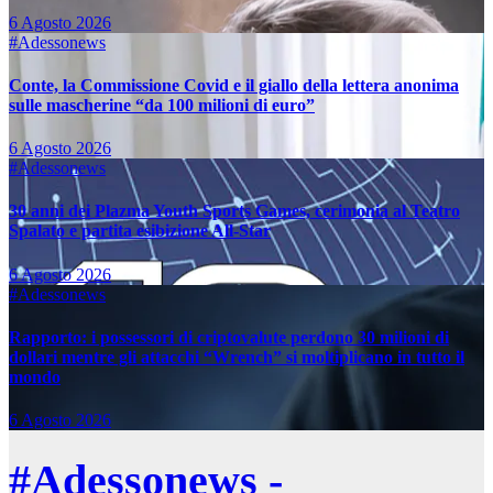
6 Agosto 2026
#Adessonews
Conte, la Commissione Covid e il giallo della lettera anonima
sulle mascherine “da 100 milioni di euro”
6 Agosto 2026
#Adessonews
30 anni dei Plazma Youth Sports Games, cerimonia al Teatro
Spalato e partita esibizione All-Star
6 Agosto 2026
#Adessonews
Rapporto: i possessori di criptovalute perdono 30 milioni di
dollari mentre gli attacchi “Wrench” si moltiplicano in tutto il
mondo
6 Agosto 2026
#Adessonews -