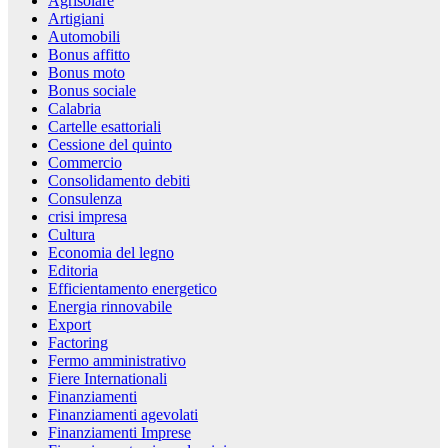
Agrisolare
Artigiani
Automobili
Bonus affitto
Bonus moto
Bonus sociale
Calabria
Cartelle esattoriali
Cessione del quinto
Commercio
Consolidamento debiti
Consulenza
crisi impresa
Cultura
Economia del legno
Editoria
Efficientamento energetico
Energia rinnovabile
Export
Factoring
Fermo amministrativo
Fiere Internationali
Finanziamenti
Finanziamenti agevolati
Finanziamenti Imprese