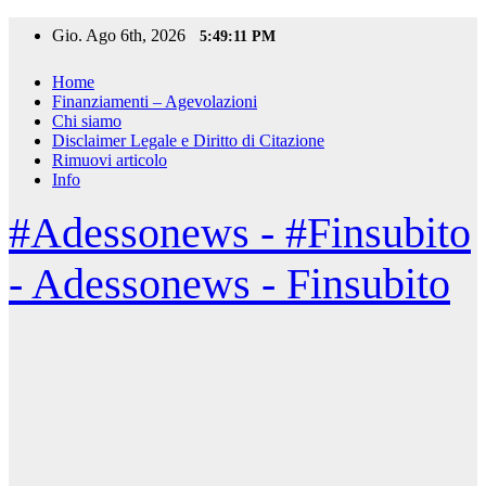
Salta
Gio. Ago 6th, 2026
5:49:13 PM
al
contenuto
Home
Finanziamenti – Agevolazioni
Chi siamo
Disclaimer Legale e Diritto di Citazione
Rimuovi articolo
Info
#Adessonews - #Finsubito
- Adessonews - Finsubito