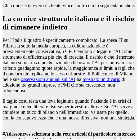
Chi conosce davvero il cliente vince contro chi lo segmenta in slide.
La cornice strutturale italiana e il rischio
di rimanere indietro
Per l’Italia il quadro è specificamente complicato. La spesa IT su
PIL resta sotto la media europea, la cultura aziendale è
prevalentemente conservativa, i CFO tendono a leggere l’AI come
strumento di efficienza più che di crescita. Il rischio è che il mercato
italiano si polarizzi: poche aziende che usano l’AI per innovare con
criterio guadagnino quote rapide, la maggioranza si limiti a tagli che
il concorrente replica nello stesso trimestre. Il Politecnico di Milano
nelle sue
osservazioni annuali sull’AI
ha
mostrato un divario
di
adozione tra grandi imprese e PMI che sta crescendo, non
riducendosi.
Il taglio costi resta una leva legittima quando l’azienda è in crisi di
margine e deve liberare risorse per investire altrove. Se l’AI serve a
chiudere un buco di bilancio nell’immediato, va usata per quello,
con la consapevolezza che è una mossa difensiva, non una strategia.
#Adessonews seleziona nella rete articoli di particolare interesse.