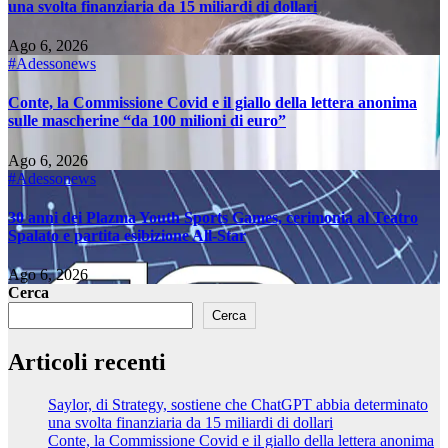
una svolta finanziaria da 15 miliardi di dollari
Ago 6, 2026
#Adessonews
Conte, la Commissione Covid e il giallo della lettera anonima
sulle mascherine “da 100 milioni di euro”
Ago 6, 2026
#Adessonews
30 anni dei Plazma Youth Sports Games, cerimonia al Teatro
Spalato e partita esibizione All-Star
Ago 6, 2026
Cerca
Cerca
Articoli recenti
Saylor, di Strategy, sostiene che ChatGPT abbia determinato
una svolta finanziaria da 15 miliardi di dollari
Conte, la Commissione Covid e il giallo della lettera anonima