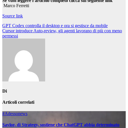
Se vuoi leggere l’articolo completo clicca sul seguente link
Marco Ferretti
Source link
Navigazione
GPT Codex controlla il desktop e ora si gestisce da mobile
Cursor introduce Auto-review, gli agenti lavorano di più con meno
articoli
permessi
Di
Articoli correlati
#Adessonews
Saylor, di Strategy, sostiene che ChatGPT abbia determinato