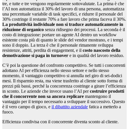
tre, e tutte e tre vengono regolarmente sottovalutate. La prima è che
l’AI non automatizza il 30% del lavoro di una persona, automatizza
una percentuale variabile di task specifici, e ridurre il personale del
30% costringe il restante 70% a fare lavoro che prima faceva il 30%.
La produttività individuale non si traduce automaticamente in
riduzione di organico
senza ridisegno dei processi. La seconda è il
costo di integrazione: portare un agente AI dentro un workflow
esistente costa più di quanto le slide del vendor mostrano, e i tempi
sono il doppio. La terza è che il personale rimanente sviluppa
resistenze, attriti, perdita di engagement, e il
costo nascosto della
demotivazione si paga in turnover
e in qualità del lavoro residuo.
C’è poi la questione del confronto competitivo. Se tutti i concorrenti
adottano AI per efficienza nello stesso settore e nello stesso
momento, il vantaggio competitivo si annulla nel giro di sei-dodici
mesi. Il risparmio resta, ma viene trasferito al cliente sotto forma di
prezzi più bassi, perché la concorrenza costringe a girare l’efficienza
in sconto. Le aziende che invece usano l’AI per
costruire prodotti
che il concorrente non sa ancora replicare
mantengono il
vantaggio per il tempo necessario a sviluppare il successivo. Questo
è il vero campo di gioco, e
il dibattito aziendale
fatica a metterlo a
fuoco.
Efficienza condivisa con il concorrente diventa sconto al cliente.