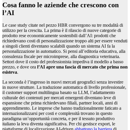
Cosa fanno le aziende che crescono con
l’AI
Le case study citate nel pezzo HBR convergono su tre modalità di
utilizzo per la crescita. La prima è il rilascio di nuove categorie di
prodotto rese economicamente sostenibili dall’AI: prodotti che
richiedevano costi di personalizzazione troppo alti per essere venduti
a singoli clienti diventano scalabili quando un sistema AI fa la
personalizzazione in automatico. Si pensi all’editoria educativa, alla
consulenza fiscale per microimprese, alla diagnostica veterinaria.
Settori dove il costo del professionista impediva il modello a basso
prezzo, e dove ora
l’AI apre una fascia di mercato che prima non
esisteva
.
La seconda è l’ingresso in nuovi mercati geografici senza investire
in nuove strutture. La traduzione automatica di livello professionale,
il customer support multilingua basato su LLM, l’adattamento
culturale dei contenuti per mercati emergenti diventano leve di
espansione che prima richiedevano filiali, partner locali, anni di
apprendimento. Le imprese che hanno tradizionalmente faticato a
internazionalizzarsi per costi e complessità trovano in questo
paradigma un’opportunità concreta, e per il tessuto produttivo
italiano la leva diventa significativa. Per chi gestisce export, le
piattaforme di localizzazione AI-driven
abbattono la barriera
di