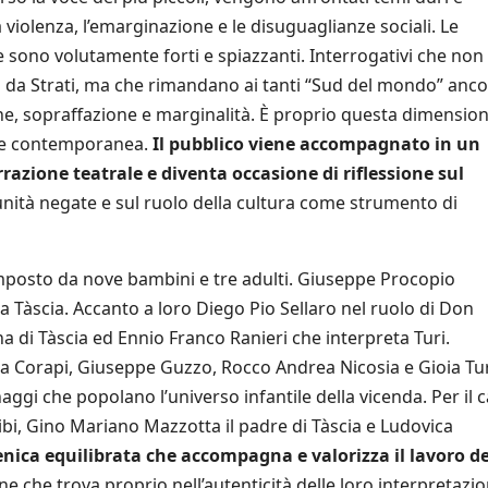
a violenza, l’emarginazione e le disuguaglianze sociali. Le
sono volutamente forti e spiazzanti. Interrogativi che non
 da Strati, ma che rimandano ai tanti “Sud del mondo” anc
one, sopraffazione e marginalità. È proprio questa dimensio
nte contemporanea.
Il pubblico viene accompagnato in un
razione teatrale e diventa occasione di riflessione sul
ortunità negate e sul ruolo della cultura come strumento di
mposto da nove bambini e tre adulti. Giuseppe Procopio
a Tàscia. Accanto a loro Diego Pio Sellaro nel ruolo di Don
a di Tàscia ed Ennio Franco Ranieri che interpreta Turi.
na Corapi, Giuseppe Guzzo, Rocco Andrea Nicosia e Gioia Tur
ggi che popolano l’universo infantile della vicenda. Per il c
ibi, Gino Mariano Mazzotta il padre di Tàscia e Ludovica
nica equilibrata che accompagna e valorizza il lavoro de
e che trova proprio nell’autenticità delle loro interpretazio