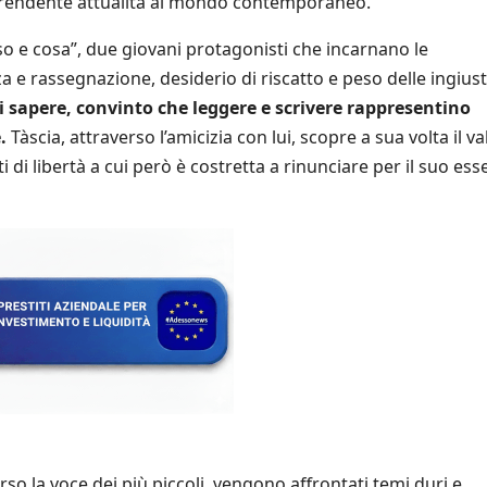
rendente attualità al mondo contemporaneo.
oso e cosa”, due giovani protagonisti che incarnano le
 e rassegnazione, desiderio di riscatto e peso delle ingiust
di sapere, convinto che leggere e scrivere rappresentino
.
Tàscia, attraverso l’amicizia con lui, scopre a sua volta il va
di libertà a cui però è costretta a rinunciare per il suo ess
rso la voce dei più piccoli, vengono affrontati temi duri e