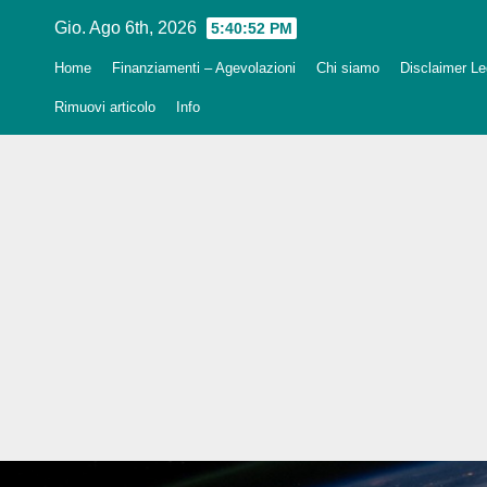
Salta
Gio. Ago 6th, 2026
5:40:54 PM
al
Home
Finanziamenti – Agevolazioni
Chi siamo
Disclaimer Leg
contenuto
Rimuovi articolo
Info