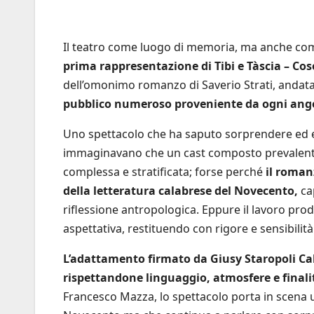
Il teatro come luogo di memoria, ma anche come 
prima rappresentazione di Tibi e Tàscia – Cos
dell’omonimo romanzo di Saverio Strati, andata i
pubblico numeroso proveniente da ogni ango
Uno spettacolo che ha saputo sorprendere ed e
immaginavano che un cast composto prevalent
complessa e stratificata; forse perché
il romanz
della letteratura calabrese del Novecento,
cap
riflessione antropologica. Eppure il lavoro prod
aspettativa, restituendo con rigore e sensibilità
L’adattamento firmato da Giusy Staropoli Cala
rispettandone linguaggio, atmosfere e finali
Francesco Mazza, lo spettacolo porta in scena un