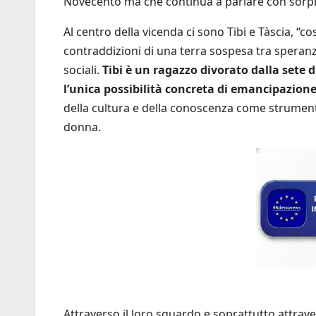
Novecento ma che continua a parlare con sorp
Al centro della vicenda ci sono Tibi e Tàscia, “c
contraddizioni di una terra sospesa tra speranza
sociali.
Tibi è un ragazzo divorato dalla sete 
l’unica possibilità concreta di emancipazione
della cultura e della conoscenza come strumenti 
donna.
Attraverso il loro sguardo e soprattutto attrave