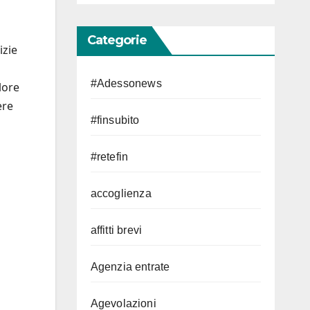
Categorie
izie
#Adessonews
lore
ere
#finsubito
#retefin
accoglienza
affitti brevi
Agenzia entrate
Agevolazioni