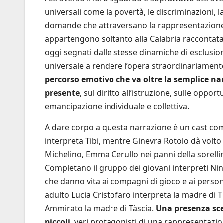
universali come la povertà, le discriminazioni, l
domande che attraversano la rappresentazione 
appartengono soltanto alla Calabria raccontata
oggi segnati dalle stesse dinamiche di esclusi
universale a rendere l’opera straordinariame
percorso emotivo che va oltre la semplice nar
presente
, sul diritto all’istruzione, sulle opp
emancipazione individuale e collettiva.
A dare corpo a questa narrazione è un cast co
interpreta Tibi, mentre Ginevra Rotolo dà volto 
Michelino, Emma Cerullo nei panni della sorellin
Completano il gruppo dei giovani interpreti Ni
che danno vita ai compagni di gioco e ai persona
adulto Lucia Cristofaro interpreta la madre di T
Ammirato la madre di Tàscia.
Una presenza sce
piccoli
, veri protagonisti di una rappresentazion