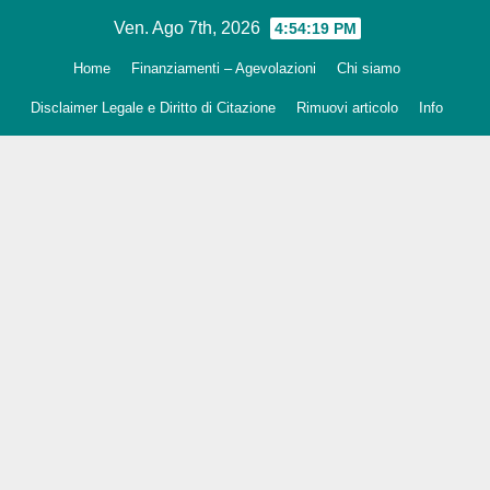
Salta
Ven. Ago 7th, 2026
4:54:20 PM
al
Home
Finanziamenti – Agevolazioni
Chi siamo
contenuto
Disclaimer Legale e Diritto di Citazione
Rimuovi articolo
Info