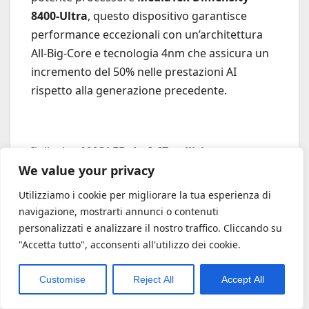
8400-Ultra
, questo dispositivo garantisce
performance eccezionali con un’architettura
All-Big-Core e tecnologia 4nm che assicura un
incremento del 50% nelle prestazioni AI
rispetto alla generazione precedente.
Il display
AMOLED da 6.67 pollici con
risoluzione 1.5K
e refresh rate di 120Hz offre
We value your privacy
immagini nitide e fluide, perfetto per gaming e
Utilizziamo i cookie per migliorare la tua esperienza di
contenuti multimediali. Protetto dal
Gorilla
navigazione, mostrarti annunci o contenuti
Glass 7i
, lo schermo garantisce luminosità
personalizzati e analizzare il nostro traffico. Cliccando su
elevata anche sotto la luce diretta del sole.
"Accetta tutto", acconsenti all'utilizzo dei cookie.
La
fotocamera principale da 50MP con
Customise
Reject All
Accept All
stabilizzazione ottica OIS
permette di
catturare foto nitide e video in 4K a 60fps,