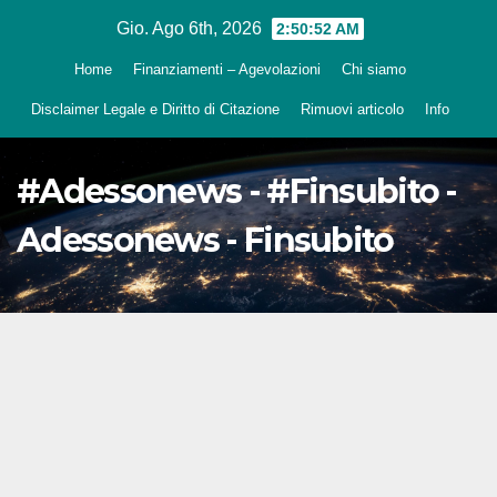
Salta
Gio. Ago 6th, 2026
2:50:53 AM
al
Home
Finanziamenti – Agevolazioni
Chi siamo
contenuto
Disclaimer Legale e Diritto di Citazione
Rimuovi articolo
Info
#Adessonews - #Finsubito -
Adessonews - Finsubito