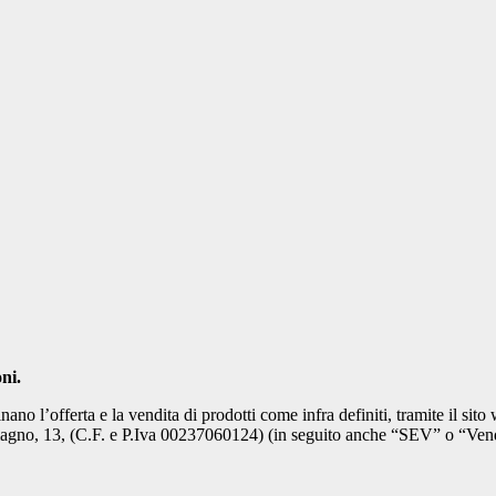
ni.
no l’offerta e la vendita di prodotti come infra definiti, tramite il sit
amagno, 13, (C.F. e P.Iva 00237060124) (in seguito anche “SEV” o “Vend