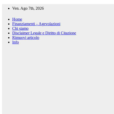
Salta
Ven. Ago 7th, 2026
al
contenuto
Home
Finanziamenti – Agevolazioni
Chi siamo
Disclaimer Legale e Diritto di Citazione
Rimuovi articolo
Info