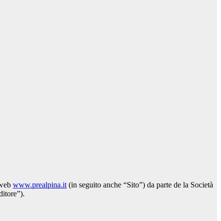
o web
www.prealpina.it
(in seguito anche “Sito”) da parte de la Società
itore”).