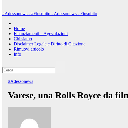
#Adessonews - #Finsubito - Adessonews - Finsubito
Home
Finanziamenti – Agevolazioni
Chi siamo
Disclaimer Legale e Diritto di Citazione
Rimuovi articolo
Info
#Adessonews
Varese, una Rolls Royce da fil