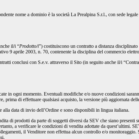
ispondente nome a dominio è la società La Prealpina S.r.l., con sede le
nche il/i “
Prodotto/i
”) costituiscono un contratto a distanza disciplinato 
ativo 9 aprile 2003, n. 70, contenente la disciplina del commercio elettr
ratti conclusi con S.e.v. attraverso il Sito (in seguito anche il/i “Contrat
ate in ogni momento. Eventuali modifiche e/o nuove condizioni saranno 
are, prima di effettuare qualsiasi acquisto, la versione più aggiornata de
alla data di invio dell’Ordine e sono disponibili in lingua italiana.
ta di prodotti da parte di soggetti diversi da SEV che siano presenti sul
ertanto, a verificare le condizioni di vendita adottate da quest’ultimi. SE
 collegamenti, il Venditore non effettua alcun controllo e/o monitoraggio. 
si.