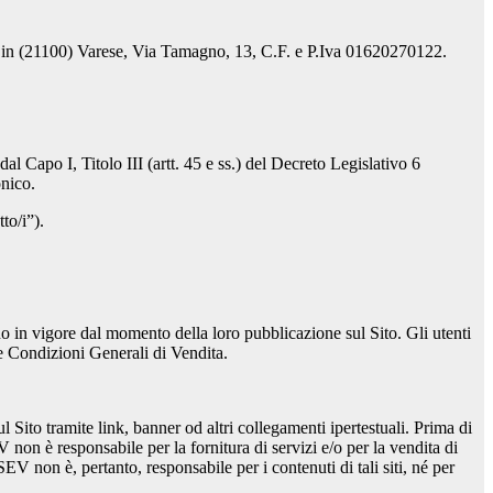
gale in (21100) Varese, Via Tamagno, 13, C.F. e P.Iva 01620270122.
dal Capo I, Titolo III (artt. 45 e ss.) del Decreto Legislativo 6
onico.
to/i”).
in vigore dal momento della loro pubblicazione sul Sito. Gli utenti
lle Condizioni Generali di Vendita.
 Sito tramite link, banner od altri collegamenti ipertestuali. Prima di
V non è responsabile per la fornitura di servizi e/o per la vendita di
SEV non è, pertanto, responsabile per i contenuti di tali siti, né per