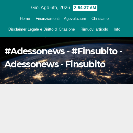
Salta
Gio. Ago 6th, 2026
2:54:38 AM
al
Home
Finanziamenti – Agevolazioni
Chi siamo
contenuto
Disclaimer Legale e Diritto di Citazione
Rimuovi articolo
Info
#Adessonews - #Finsubito -
Adessonews - Finsubito