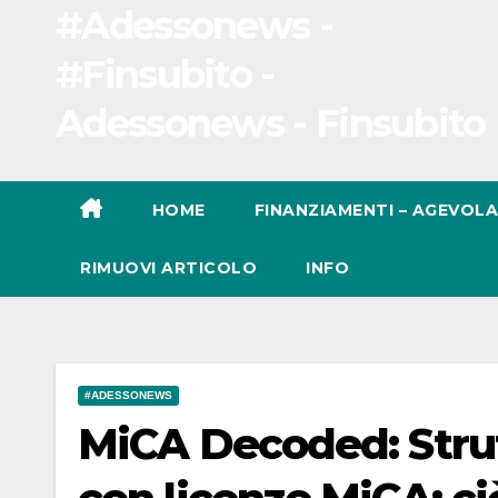
#Adessonews -
#Finsubito -
Adessonews - Finsubito
HOME
FINANZIAMENTI – AGEVOLA
RIMUOVI ARTICOLO
INFO
#ADESSONEWS
MiCA Decoded: Strut