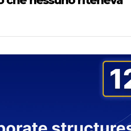
iò che nessuno riteneva