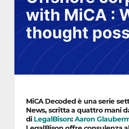
MiCA Decoded è una serie setti
News, scritta a quattro mani d
di
LegalBison
:
Aaron Glauber
LegalBison offre consulenza al