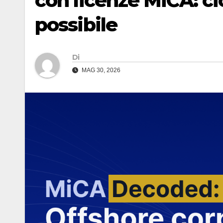
con licenze MiCA: c
possibile
Di
MAG 30, 2026