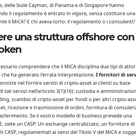
che, delle Isole Cayman, di Panama e di Singapore hanno
do il regolamento è entrato in vigore, senza costituire una
nte il MiCA? E chi aveva torto: il regolamento o i consulenti?
vere una struttura offshore con
token
cessario comprendere che il MiCA disciplina due tipi di attor
 che ha generato l’errata interpretazione.
I fornitori di serv
onsiste nel fornire servizi di cripto-asset ai clienti su base
i tali servizi nell’articolo 3(1)(16): custodia e amministrazio
ing, scambio di cripto-asset per fondi o per altri cripto-ass
et, ricezione e trasmissione di ordini, fornitura di consulen
 trasferimento. Se il vostro modello di business prevede una
l’UE, siete un CASP. Un exchange centralizzato, un fornitore di
tti CASP, regolamentati ai sensi del Titolo V del MiCA e sogge