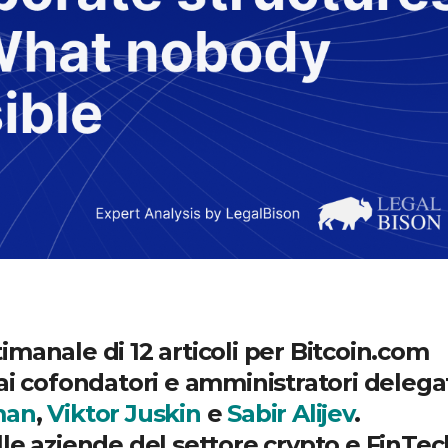
manale di 12 articoli per Bitcoin.com
ai cofondatori e amministratori delega
man
,
Viktor Juskin
e
Sabir Alijev
.
le aziende del settore crypto e FinTec