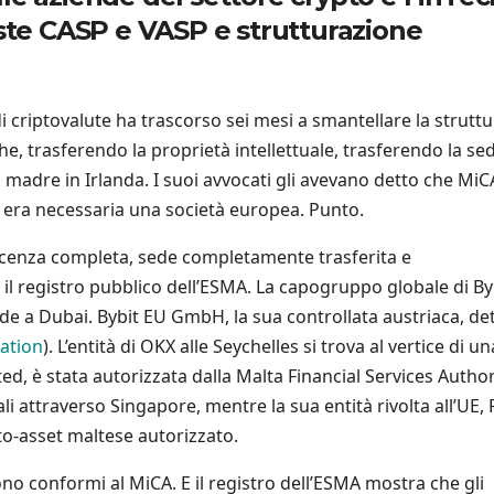
este CASP e VASP e strutturazione
di criptovalute ha trascorso sei mesi a smantellare la strutt
he, trasferendo la proprietà intellettuale, trasferendo la se
 madre in Irlanda. I suoi avvocati gli avevano detto che MiC
E, era necessaria una società europea. Punto.
on licenza completa, sede completamente trasferita e
 registro pubblico dell’ESMA. La capogruppo globale di By
sede a Dubai. Bybit EU GmbH, la sua controllata austriaca, de
ation
). L’entità di OKX alle Seychelles si trova al vertice di un
ted, è stata autorizzata dalla Malta Financial Services Author
i attraverso Singapore, mentre la sua entità rivolta all’UE, 
pto-asset maltese autorizzato.
sono conformi al MiCA. E il registro dell’ESMA mostra che gli