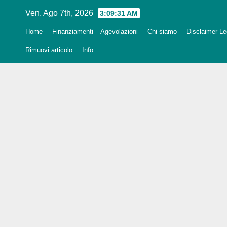
Salta
Ven. Ago 7th, 2026
3:09:32 AM
al
Home
Finanziamenti – Agevolazioni
Chi siamo
Disclaimer Leg
contenuto
Rimuovi articolo
Info