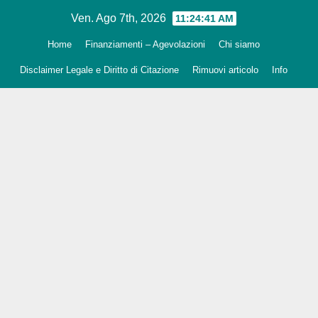
Salta
Ven. Ago 7th, 2026
11:24:43 AM
al
Home
Finanziamenti – Agevolazioni
Chi siamo
contenuto
Disclaimer Legale e Diritto di Citazione
Rimuovi articolo
Info