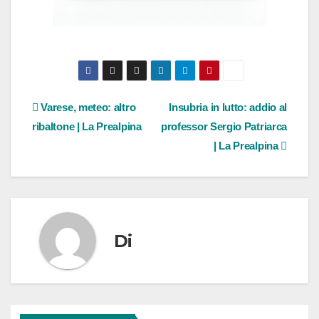
Navigazione
Varese, meteo: altro
Insubria in lutto: addio al
ribaltone | La Prealpina
professor Sergio Patriarca
articoli
| La Prealpina
Di