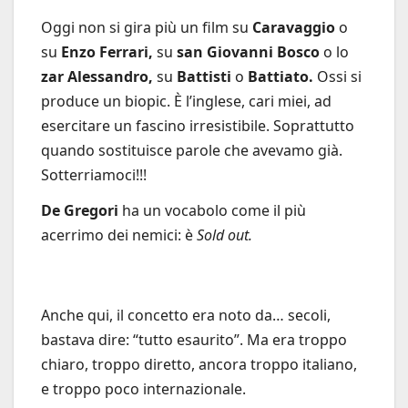
Oggi non si gira più un film su
Caravaggio
o
su
Enzo Ferrari,
su
san Giovanni Bosco
o lo
zar Alessandro,
su
Battisti
o
Battiato.
Ossi si
produce un biopic. È l’inglese, cari miei, ad
esercitare un fascino irresistibile. Soprattutto
quando sostituisce parole che avevamo già.
Sotterriamoci!!!
De Gregori
ha un vocabolo come il più
acerrimo dei nemici: è
Sold out.
Anche qui, il concetto era noto da… secoli,
bastava dire: “tutto esaurito”. Ma era troppo
chiaro, troppo diretto, ancora troppo italiano,
e troppo poco internazionale.