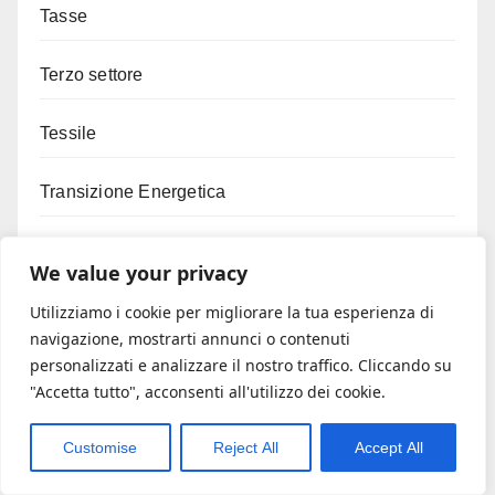
Tasse
Terzo settore
Tessile
Transizione Energetica
Trasporti
We value your privacy
Turismo
Utilizziamo i cookie per migliorare la tua esperienza di
navigazione, mostrarti annunci o contenuti
personalizzati e analizzare il nostro traffico. Cliccando su
Tutela Patrimonio
"Accetta tutto", acconsenti all'utilizzo dei cookie.
Umbria agevolazioni
Customise
Reject All
Accept All
Usura bancaria