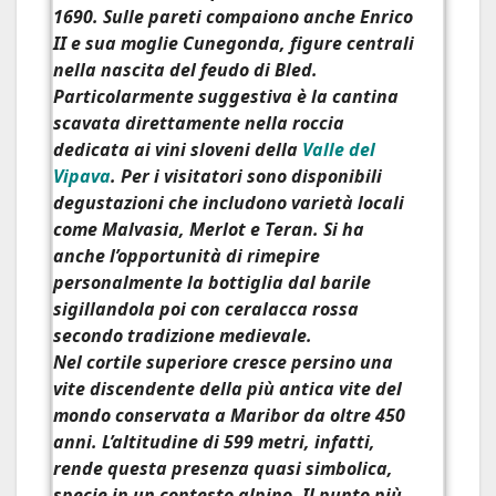
1690. Sulle pareti compaiono anche Enrico
II e sua moglie Cunegonda, figure centrali
nella nascita del feudo di Bled.
Particolarmente suggestiva è la
cantina
scavata direttamente nella roccia
dedicata ai vini sloveni della
Valle del
Vipava
. Per i visitatori sono disponibili
degustazioni che includono varietà locali
come Malvasia, Merlot e Teran. Si ha
anche l’opportunità di rimepire
personalmente la bottiglia dal barile
sigillandola poi con ceralacca rossa
secondo tradizione medievale.
Nel cortile superiore cresce persino una
vite discendente della più antica vite del
mondo conservata a
Maribor
da oltre 450
anni. L’altitudine di 599 metri, infatti,
rende questa presenza quasi simbolica,
specie in un contesto alpino. Il punto più