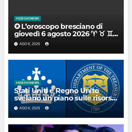
#ADESSONEWS
✪ L’oroscopo bresciano di
giovedì 6 agosto 2026 ♈ ♉ ♊
♋ ♌ ♍ ♎ ♏ ♐ ♑ ♒ ♓
AGO 6, 2026
#ADESSONEWS
Stati Uniti e Regno Unito
svelano un piano sulle risorse
digitali per modernizzare il
AGO 6, 2026
settore finanziario