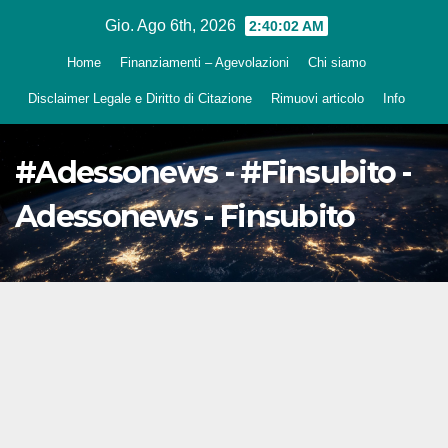
Salta
Gio. Ago 6th, 2026
2:40:03 AM
al
Home
Finanziamenti – Agevolazioni
Chi siamo
contenuto
Disclaimer Legale e Diritto di Citazione
Rimuovi articolo
Info
#Adessonews - #Finsubito -
Adessonews - Finsubito