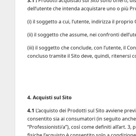
3.1
I Prodotti acquistati sul Sito sono offerti, di
dell’utente che intenda acquistare uno o più Prod
(i) il soggetto a cui, l’utente, indirizza il propri
(ii) il soggetto che assume, nei confronti dell’ut
(iii) il soggetto che conclude, con l’utente, il Co
concluso tramite il Sito deve, quindi, ritenersi c
4. Acquisti sul Sito
4.1
L’acquisto dei Prodotti sul Sito avviene previ
consentito sia ai consumatori (in seguito anche
“Professionisti/a”), così come definiti all’art. 
fisiche l’acquisto è consentito solo a condizione