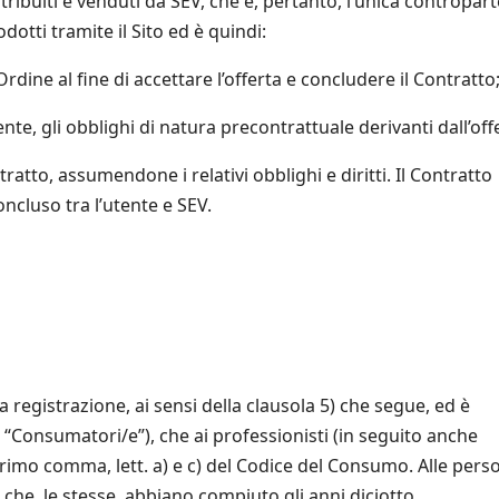
stribuiti e venduti da SEV, che è, pertanto, l’unica contropart
otti tramite il Sito ed è quindi:
o Ordine al fine di accettare l’offerta e concludere il Contratto
ente, gli obblighi di natura precontrattuale derivanti dall’off
ntratto, assumendone i relativi obblighi e diritti. Il Contratto
oncluso tra l’utente e SEV.
a registrazione, ai sensi della clausola 5) che segue, ed è
 “Consumatori/e”), che ai professionisti (in seguito anche
3, primo comma, lett. a) e c) del Codice del Consumo. Alle pers
 che, le stesse, abbiano compiuto gli anni diciotto.