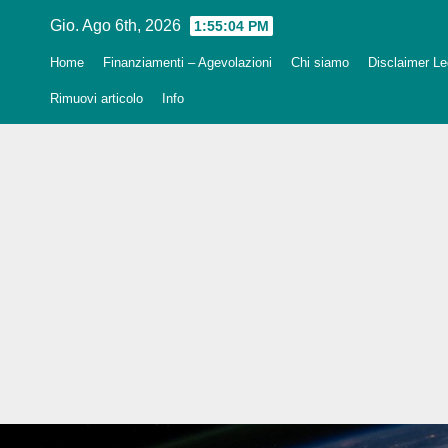
Salta
Gio. Ago 6th, 2026
1:55:05 PM
al
Home
Finanziamenti – Agevolazioni
Chi siamo
Disclaimer Leg
contenuto
Rimuovi articolo
Info