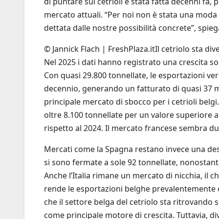
di puntare sui cetrioli è stata fatta decenni fa
mercato attuali. “Per noi non è stata una moda 
dettata dalle nostre possibilità concrete”, spie
© Jannick Flach | FreshPlaza.it
Il cetriolo sta d
Nel 2025 i dati hanno registrato una crescita s
Con quasi 29.800 tonnellate, le esportazioni ver
decennio, generando un fatturato di quasi 37 m
principale mercato di sbocco per i cetrioli belg
oltre 8.100 tonnellate per un valore superiore a
rispetto al 2024. Il mercato francese sembra du
Mercati come la Spagna restano invece una desti
si sono fermate a sole 92 tonnellate, nonostante
Anche l’Italia rimane un mercato di nicchia, il 
rende le esportazioni belghe prevalentemente 
che il settore belga del cetriolo sta ritrovando
come principale motore di crescita. Tuttavia, d