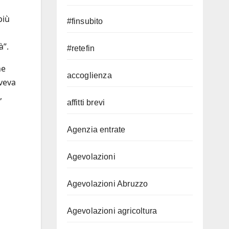
più
#finsubito
à”.
#retefin
he
accoglienza
aveva
,
affitti brevi
Agenzia entrate
Agevolazioni
Agevolazioni Abruzzo
Agevolazioni agricoltura