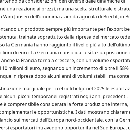
, partendo da considerazioni ben diverse dalle dinamiche di
né una reazione ai prezzi, ma una scelta strutturale e strate
ga Wim Joosen dell’omonima azienda agricola di Brecht, in Be
iventando un prodotto sempre più importante per l’export be
ostenuta, trainata soprattutto dalla ripresa del mercato ted
so la Germania hanno raggiunto il livello più alto dell’ultim
ilioni di euro. La Germania consolida così la sua posizione
i. Anche la Francia torna a crescere, con un volume esportat
i 10 milioni di euro, segnando un incremento di oltre il 58%
nque in ripresa dopo alcuni anni di volumi stabili, ma conte
nazione marginale per i cetrioli belgi: nel 2025 le esportaz
 alcuni picchi temporanei registrati negli anni precedenti.
che è comprensibile considerata la forte produzione interna,
complementari e opportunistiche. I dati mostrano chiaram
 slancio sui mercati dell’Europa nord-occidentale, con la Ge
iversi esportatori intravedono opportunità nel Sud Europa, 