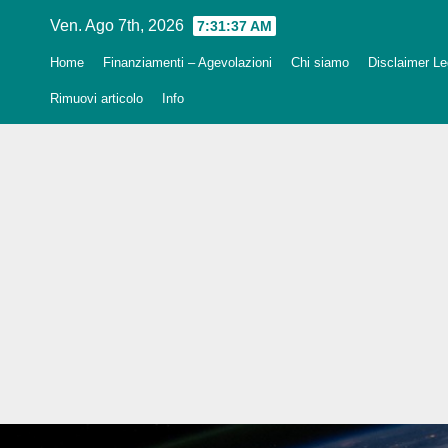
Salta
Ven. Ago 7th, 2026
7:31:38 AM
al
Home
Finanziamenti – Agevolazioni
Chi siamo
Disclaimer Leg
contenuto
Rimuovi articolo
Info