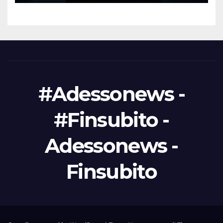
moltiplicano in tutto il
mondo
#Adessonews -
#Finsubito -
Adessonews -
Finsubito