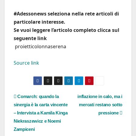
#Adessonews seleziona nella rete articoli di
particolare interesse.
Se vuoi leggere l’articolo completo clicca sul
seguente link
proietticolonnaserena
Source link
Navigazione
Comarch: quando la
inflazione in calo, ma i
sinergia è la carta vincente
mercati restano sotto
articoli
– Intervista a Kamila Kinga
pressione
Niekraszewicz e Noemi
Zampiceni