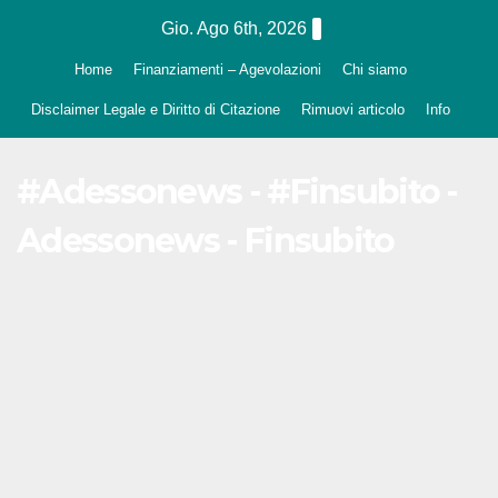
Salta
Gio. Ago 6th, 2026
al
Home
Finanziamenti – Agevolazioni
Chi siamo
contenuto
Disclaimer Legale e Diritto di Citazione
Rimuovi articolo
Info
#Adessonews - #Finsubito -
Adessonews - Finsubito