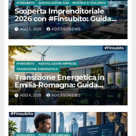
#FINSUBITO
AGEVOLAZIONI SUD
RICERCA E SVILUPPO
Scoperta Imprenditoriale
2026 con #Finsubito: Guida
Definitiva al Bando MIMIT da
AGO 5, 2026
ADESSONEWS
505 Milioni di Euro per Ricerca
e Sviluppo nel Mezzogiorno –
#Adessonews – #Finsubito –
Adessonews
#FINSUBITO
AGEVOLAZIONI IMPRESE
TRANSIZIONE ENERGETICA
Transizione Energetica in
Emilia-Romagna: Guida
Completa per Ottenere il
AGO 4, 2026
ADESSONEWS
Fondo Perduto sulle
Rinnovabili con #Finsubito –
#Adessonews – #Finsubito –
Adessonews
#FINSUBITO
TUTELA PATRIMONIO