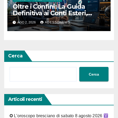
Oltre i Confini: La Guida
Definitiva ai Conti Esteri,
Tutela del Patrimonio e
AGO 2, 2026
ADESSONEWS
l’Esperienza di #Finsubito –
#Adessonews – #Finsubito –
Adessonews
Cerca
Cerca
Articoli recenti
✪ L’oroscopo bresciano di sabato 8 agosto 2026