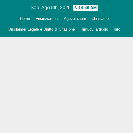
Salta
Sab. Ago 8th, 2026
6:14:50 AM
al
Home
Finanziamenti – Agevolazioni
Chi siamo
contenuto
Disclaimer Legale e Diritto di Citazione
Rimuovi articolo
Info