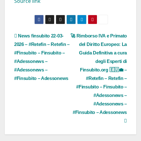
Source link
Navigazione
News finsubito 22-03-
🚀 Rimborso IVA e Primato
2026 – #Retefin – Retefin –
del Diritto Europeo: La
articoli
#Finsubito – Finsubito –
Guida Definitiva a cura
#Adessonews –
degli Esperti di
#Adessonews –
Finsubito.org 🇪🇺💼 –
#Finsubito – Adessonews
#Retefin – Retefin –
#Finsubito – Finsubito –
#Adessonews –
#Adessonews –
#Finsubito – Adessonews