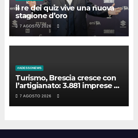
il re dei quiz vive una nuova
stagione d’oro
7 AGOSTO 2026
#ADESSONEWS
Turismo, Brescia cresce con
l’artigianato: 3.881 imprese e
5.270 assunzioni previste per
7 AGOSTO 2026
l’estate