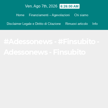
Salta
Ven. Ago 7th, 2026
6:26:02 AM
al
Home
Finanziamenti – Agevolazioni
Chi siamo
contenuto
Disclaimer Legale e Diritto di Citazione
Rimuovi articolo
Info
#Adessonews - #Finsubito -
Adessonews - Finsubito