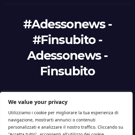
#Adessonews -
#Finsubito -
Adessonews -
Finsubito
We value your privacy
Proudly powered by WordPress
|
Tema: Newspaperex di
Themeansar
.
Utilizziamo i cookie per migliorare la tua esperienza di
Home
Finanziamenti – Agevolazioni
Chi siamo
navigazione, mostrarti annunci o contenuti
personalizzati e analizzare il nostro traffico. Cliccando su
Disclaimer Legale e Diritto di Citazione
Rimuovi articolo
Info
"Accetta tutto", acconsenti all'utilizzo dei cookie.