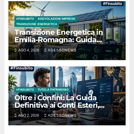
#Adessonews – #Finsubito –
Adessonews
#FINSUBITO
AGEVOLAZIONI IMPRESE
TRANSIZIONE ENERGETICA
Transizione Energetica in
Emilia-Romagna: Guida
Completa per Ottenere il
AGO 4, 2026
ADESSONEWS
Fondo Perduto sulle
Rinnovabili con #Finsubito –
#Adessonews – #Finsubito –
Adessonews
#FINSUBITO
TUTELA PATRIMONIO
Oltre i Confini: La Guida
Definitiva ai Conti Esteri,
Tutela del Patrimonio e
AGO 2, 2026
ADESSONEWS
l’Esperienza di #Finsubito –
#Adessonews – #Finsubito –