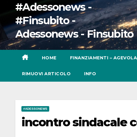
#Adessonews -
#Finsubito -
Adessonews - Finsubito
HOME
FINANZIAMENTI – AGEVOLA
RIMUOVI ARTICOLO
INFO
#ADESSONEWS
incontro sindacale c