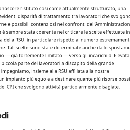
iconoscere l’istituto così come attualmente strutturato, una
videnti disparità di trattamento tra lavoratori che svolgono
e e possibili contenziosi nei confronti dell’Amministrazion
è sempre stata coerente nel criticare le scelte effettuate in
a della RSU, in particolare rispetto al numero estremament
azione. Tali scelte sono state determinate anche dallo spostam
rio — già fortemente limitato — verso gli incarichi di Elevata
piccola parte dei lavoratori a discapito della grande
impegniamo, insieme alla RSU affiliata alla nostra
n impianto più equo e a destinare quante più risorse possib
 dei CPI che svolgono attività particolarmente disagiate.
edi