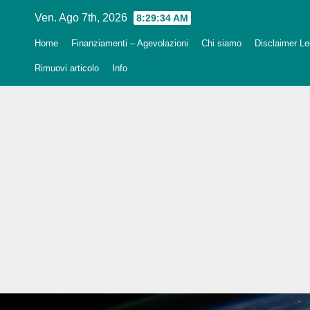
Salta
Ven. Ago 7th, 2026
8:29:35 AM
al
Home
Finanziamenti – Agevolazioni
Chi siamo
Disclaimer Leg
contenuto
Rimuovi articolo
Info