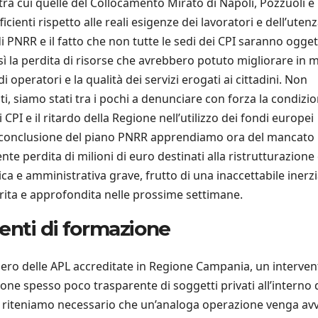
tra cui quelle del Collocamento Mirato di Napoli, Pozzuoli e
icienti rispetto alle reali esigenze dei lavoratori e dell’utenz
di PNRR e il fatto che non tutte le sedi dei CPI saranno ogget
sì la perdita di risorse che avrebbero potuto migliorare in
di operatori e la qualità dei servizi erogati ai cittadini. Non
, siamo stati tra i pochi a denunciare con forza la condizi
 CPI e il ritardo della Regione nell’utilizzo dei fondi europei
lla conclusione del piano PNRR apprendiamo ora del mancato
te perdita di milioni di euro destinati alla ristrutturazione 
tica e amministrativa grave, frutto di una inaccettabile inerz
iarita e approfondita nelle prossime settimane.
 enti di formazione
ero delle APL accreditate in Regione Campania, un interven
ione spesso poco trasparente di soggetti privati all’interno 
po riteniamo necessario che un’analoga operazione venga avv