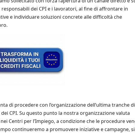
o sollecitato con forza l’apertura di un canale diretto e st
esponsabili dei CPI e i lavoratori, al fine di affrontare in
ve e individuare soluzioni concrete alle difficoltà che
oro.
unta di procedere con l’organizzazione dell’ultima tranche di
 dei CPI. Su questo punto la nostra organizzazione valuta
nei Centri per l’Impiego, a condizione che le procedure ve
o tempo continueremo a promuovere iniziative e campagne, si