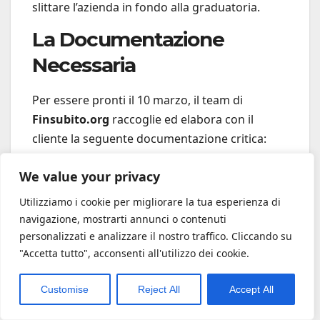
slittare l’azienda in fondo alla graduatoria.
La Documentazione
Necessaria
Per essere pronti il 10 marzo, il team di
Finsubito.org
raccoglie ed elabora con il
cliente la seguente documentazione critica:
We value your privacy
Utilizziamo i cookie per migliorare la tua esperienza di
navigazione, mostrarti annunci o contenuti
personalizzati e analizzare il nostro traffico. Cliccando su
"Accetta tutto", acconsenti all'utilizzo dei cookie.
Dossier Tecnico e Relazione Descrittiva:
Un documento redatto da ingegneri
Customise
Reject All
Accept All
iscritti all’albo, che descrive lo stato di