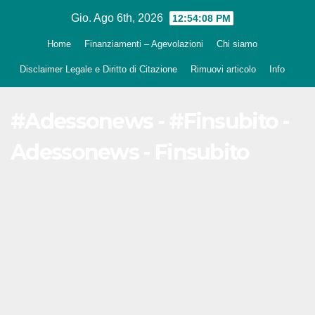
Salta
Gio. Ago 6th, 2026
12:54:09 PM
al
Home
Finanziamenti – Agevolazioni
Chi siamo
contenuto
Disclaimer Legale e Diritto di Citazione
Rimuovi articolo
Info
#Adessonews - #Finsubito -
Adessonews - Finsubito