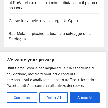
al PoW nel caso in cui i miner rifiutassero il piano di
soft fork
Giuste le cautele in vista degli Us Open
Bau Mela, le piscine naturali più selvagge della
Sardegna
Commenti recenti
We value your privacy
Utilizziamo i cookie per migliorare la tua esperienza di
Nessun commento da mostrare.
navigazione, mostrarti annunci o contenuti
personalizzati e analizzare il nostro traffico. Cliccando su
"Accetta tutto", acconsenti all'utilizzo dei cookie.
Archivi
Customise
Reject All
Accept All
Agosto 2026