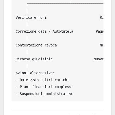
     ┌────────────────────┴────────────────────┐

     │                                          │
Verifica errori                          Riammiss
     │                                          │
Correzione dati / Autotutela           Pagamento 
     │                                          │
Contestazione revoca                     Nuova do
     │                                          │
Ricorso giudiziale                    Nuovo piano
     │

Azioni alternative:

- Rateizzare altri carichi

- Piani finanziari complessi
