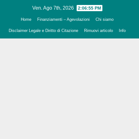
Salta
Ven. Ago 7th, 2026
2:06:56 PM
al
Home
Finanziamenti – Agevolazioni
Chi siamo
contenuto
Disclaimer Legale e Diritto di Citazione
Rimuovi articolo
Info