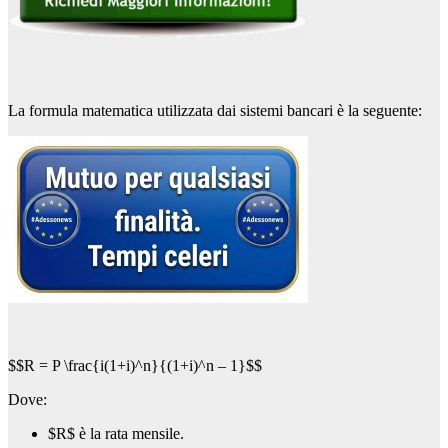
La formula matematica utilizzata dai sistemi bancari è la seguente:
$$R = P \frac{i(1+i)^n}{(1+i)^n – 1}$$
Dove:
$R$
è la rata mensile.