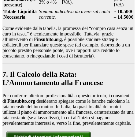
3% o 4% + IVA).
presente)
IVA)
Totale Liquidità
Somma indicativa da avere sul conto
~ 10.500€
Necessaria
corrente.
– 14.500€
Come evidente dalla tabella, la promessa del “compro casa senza un
euro in tasca” è tecnicamente impossibile. Tuttavia, grazie
all’intervento di
Finsubito.org
, è possibile studiare strategie
collaterali per finanziare queste spese (ad esempio, ricorrendo a un
piccolo prestito personale ponte, ove i rapporti rata-reddito lo
consentano, o rinegoziando i costi di istruttoria).
7. Il Calcolo della Rata:
L’Ammortamento alla Francese
Per conferire ulteriore professionalità a questo articolo, i consulenti
di
Finsubito.org
desiderano spiegare come le banche calcolano la
rata mensile del tuo mutuo. In Italia, la quasi totalità dei mutui
utilizza il piano di ammortamento alla francese, caratterizzato da una
rata costante (se a tasso fisso), in cui all’inizio si pagano
prevalentemente interessi e, verso la fine, prevalentemente capitale.