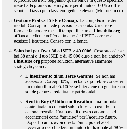
Agricole, BPER). Sappiamo quale banca in questo specifico
mese ha la promozione migliore per il mutuo 100% o offre
sconti sul tasso per classi energetiche elevate (Mutuo Green).
Gestione Pratica ISEE e Consap:
La compilazione dei
moduli Consap richiede precisione assoluta. Un errore
formale fa perdere mesi di tempo. Il team di
Finsubito.org
affianca il cliente nell’ottenimento dell’ISEE corretto e
gestisce l’istruttoria Consap con la banca.
Soluzioni per Over 36 o ISEE > 40.000€:
Cosa succede se
hai 38 anni o il tuo ISEE è di 45.000 euro e non hai anticipo?
Finsubito.org
propone soluzioni alternative altamente
strategiche, come:
L’inserimento di un Terzo Garante:
Se non hai
accesso al Consap 80%, una banca potrebbe concederti
un mutuo fino al 95-100% se interviene un genitore con
solide garanzie reddituali e patrimoniali.
Rent to Buy (Affitto con Riscatto):
Una formula
contrattuale in cui entri subito in casa pagando un
canone mensile. Una parte di questo canone va ad
accantonarsi come “anticipo” per l’acquisto futuro.
Dopo 3-5 anni, avrai creato l’anticipo del 20%
necessario per chiedere un mutuo tradizionale all’80%.