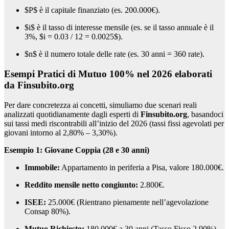
$P$
è il capitale finanziato (es. 200.000€).
$i$
è il tasso di interesse mensile (es. se il tasso annuale è il
3%,
$i = 0.03 / 12 = 0.0025$
).
$n$
è il numero totale delle rate (es. 30 anni = 360 rate).
Esempi Pratici di Mutuo 100% nel 2026 elaborati
da Finsubito.org
Per dare concretezza ai concetti, simuliamo due scenari reali
analizzati quotidianamente dagli esperti di
Finsubito.org
, basandoci
sui tassi medi riscontrabili all’inizio del 2026 (tassi fissi agevolati per
giovani intorno al 2,80% – 3,30%).
Esempio 1: Giovane Coppia (28 e 30 anni)
Immobile:
Appartamento in periferia a Pisa, valore 180.000€.
Reddito mensile netto congiunto:
2.800€.
ISEE:
25.000€ (Rientrano pienamente nell’agevolazione
Consap 80%).
Mutuo Richiesto:
180.000€ a 30 anni (Tasso Fisso 2,90%).