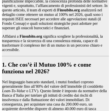
pianificazione impeccabile, la conoscenza profonda delle normative
vigenti e, soprattutto, l’affiancamento di professionisti del settore. In
questo articolo, il team di esperti di
Finsubito.org
analizzerà nel
dettaglio come ottenere un mutuo al 100% nel 2026, quali sono i
requisiti ISEE necessari per accedere alle agevolazioni statali (il
Fondo Consap) e quali soluzioni strategiche puoi adottare per
superare gli ostacoli burocratici e finanziari.
Affidarsi a
Finsubito.org
significa scegliere la professionalità, la
trasparenza e la sicurezza di una consulenza mirata, capace di
trasformare il complesso iter di un mutuo in un percorso chiaro e
accessibile.
1. Che cos’è il Mutuo 100% e come
funziona nel 2026?
Nel linguaggio bancario standard, i mutui fondiari coprono
generalmente fino all’80% del valore dell’immobile (il cosiddetto
Loan-To-Value
o LTV). Questo limite è imposto da normative della
Banca d’Italia per tutelare gli istituti di credito dai rischi di
insolvenza e dalla fluttuazione dei valori immobiliari. Di
conseguenza, per acquistare una casa da 200.000 euro, un
acquirente dovrebbe disporre di almeno 40.000 euro di tasca