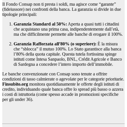
Il Fondo Consap non ti presta i soldi, ma agisce come “garante”
(fideiussore) nei confronti della banca. La garanzia si divide in due
tipologie principali:
Garanzia Standard al 50%:
Aperta a quasi tutti i cittadini
che acquistano una prima casa, indipendentemente dall’età,
ma che difficilmente permette alle banche di erogare il 100%.
Garanzia Rafforzata all’80% (o superiore):
È la misura
che “sblocca” il mutuo 100%. Lo Stato garantisce alla banca
l’80% della quota capitale. Questa tutela fortissima spinge
istituti come Intesa Sanpaolo, BNL, Crédit Agricole e Banco
di Sardegna a concedere l’intero importo dell’immobile.
Le banche convenzionate con Consap sono tenute a offrire
condizioni di tasso calmierate o agevolate per le categorie prioritarie.
Finsubito.org
monitora quotidianamente le offerte degli istituti di
credito, individuando quale banca offre lo spread più basso o azzera
i costi di istruttoria (come spesso accade in promozioni specifiche
per gli under 36).