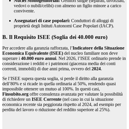
Nuclei Monogenitoriali:
Genitori single (separati, divorziati,
vedovi o nubili/celibi) con almeno un figlio minore a carico
convivente.
Assegnatari di case popolari:
Conduttori di alloggi di
proprietà degli Istituti Autonomi Case Popolari (IACP).
B. Il Requisito ISEE (Soglia dei 40.000 euro)
Per accedere alla garanzia rafforzata, l’
Indicatore della Situazione
Economica Equivalente (ISEE)
del nucleo familiare non deve
superare i
40.000 euro annui
. Nel 2026, l’ISEE ordinario prende in
considerazione i redditi e i patrimoni (giacenza media dei conti
correnti, immobili) di due anni prima, ovvero del
2024
.
Se l’ISEE supera questa soglia, si perde il diritto alla garanzia
dell’80% e si ricade in quella ordinaria al 50%, rendendo quasi
impossibile ottenere un mutuo al 100%. In questi casi,
Finsubito.org
offre consulenza avanzata per valutare la possibilità
di richiedere un
ISEE Corrente
(nel caso in cui la situazione
economica recente sia peggiorata rispetto al 2024, ad esempio per
perdita del lavoro o riduzione del reddito superiore al 25%).