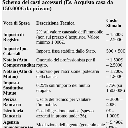
Schema dei costi accessori (Es. Acquisto casa da
150.000€ da privato)
Costo
Voce di Spesa
Descrizione Tecnica
Stimato
2% sul valore catastale dell’immobile
Imposta di
~ 1.500€
(non sul prezzo d’acquisto). Valore
Registro
– 2.500€
minimo 1.000€.
Imposte Ipo-
Imposta fissa stabilita dallo Stato.
50€ + 50€
Catastali
Notaio (Atto
Onorario del professionista per il
~ 1.500€
Compravendita)
rogito.
– 2.500€
Notaio (Atto di
Onorario per l’iscrizione ipotecaria
~ 1.200€
Mutuo)
della banca.
– 1.800€
Imposta
0,25% sull’importo del mutuo
375€ (su
Sostitutiva
erogato.
150.000€)
Mutuo
Perizia
Uscita del tecnico per valutare
~ 300€ –
Bancaria
l’immobile.
400€
Istruttoria
Costi di gestione pratica (spesso
0€ –
Bancaria
azzerati in promo under 36).
1.000€
Agenzia
~ 5.490€
Mediazione dell’agente (generalmente
Immobiliare (se
(3% +