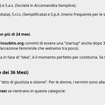
) e S.a.s. (Società in Accomandita Semplice).
mitata), S.r.l.s. (Semplificata) e S.p.A. (meno frequente per l
n più di 24 mesi
.
Finsubito.org
convinti di essere una “startup” anche dopo 3 
o l’eccezione femminile che vedremo tra poco).
 in fase di “idea”, è il momento perfetto per costituirla. Se
 dei 36 Mesi)
atto di giustizia e visione”. Per le donne, i termini sono alla
mesi
se rientrano in queste categorie: