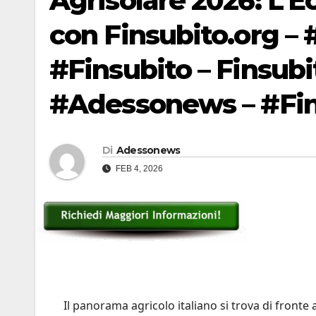
Agrisolare 2026: L’E
con Finsubito.org – 
#Finsubito – Finsub
#Adessonews – #Fin
Di
Adessonews
FEB 4, 2026
Il panorama agricolo italiano si trova di fronte