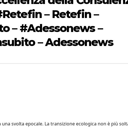
ccellenza della Consulen
#Retefin – Retefin –
ito – #Adessonews –
subito – Adessonews
 a una svolta epocale. La transizione ecologica non è più sol