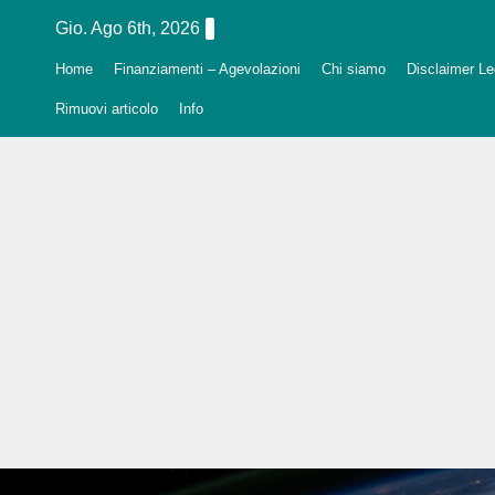
Salta
Gio. Ago 6th, 2026
al
Home
Finanziamenti – Agevolazioni
Chi siamo
Disclaimer Leg
contenuto
Rimuovi articolo
Info