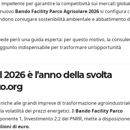
mpellente per garantire la competitività sui mercati globali
l nuovo
Bando Facility Parco Agrisolare 2026
si configura
endono coniugare sostenibilità ambientale e abbattimento d
hiede però una guida esperta: per questo motivo, la consule
 aggiunto indispensabile per trasformare un’opportunità
l 2026 è l’anno della svolta
o.org
ecniche alle grandi imprese di trasformazione agroindustrial
a volatilità dei prezzi energetici. Il
Bando Facility Parco
omponente 1, Investimento 2.2 del PNRR, mette a disposizion
lioni di euro
.