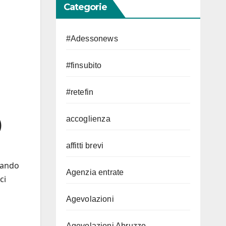
Categorie
l
#Adessonews
#finsubito
#retefin
accoglienza
)
affitti brevi
dando
Agenzia entrate
ci
Agevolazioni
Agevolazioni Abruzzo