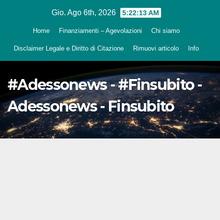
Salta
Gio. Ago 6th, 2026
5:22:14 AM
al
Home
Finanziamenti – Agevolazioni
Chi siamo
contenuto
Disclaimer Legale e Diritto di Citazione
Rimuovi articolo
Info
#Adessonews - #Finsubito -
Adessonews - Finsubito