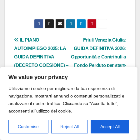
Navigazione
IL PIANO
Friuli Venezia Giulia:
AUTOIMPIEGO 2025: LA
GUIDA DEFINITIVA 2026:
articoli
GUIDA DEFINITIVA
Opportunità e Contributi a
(DECRETO COESIONE) –
Fondo Perduto per start-
Retefin.it – #Retefin –
up giovanili. – Retefin.it –
We value your privacy
Retefin – #Finsubito –
#Retefin – Retefin –
Utilizziamo i cookie per migliorare la tua esperienza di
Finsubito – #Adessonews
#Finsubito – Finsubito –
navigazione, mostrarti annunci o contenuti personalizzati e
– #Adessonews –
#Adessonews –
analizzare il nostro traffico. Cliccando su "Accetta tutto",
#Finsubito – Adessonews
#Adessonews –
acconsenti all'utilizzo dei cookie.
#Finsubito – Adessonews
Customise
Reject All
Accept All