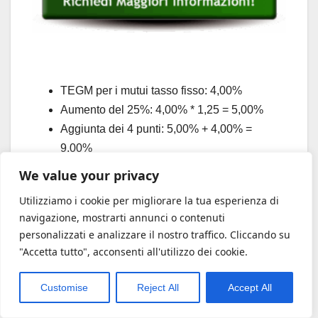
TEGM per i mutui tasso fisso: 4,00%
Aumento del 25%: 4,00% * 1,25 = 5,00%
Aggiunta dei 4 punti: 5,00% + 4,00% =
9,00%
Questo 9,00% è il Tasso Soglia Usura (TSU)
We value your privacy
per quella categoria e quel trimestre.
Utilizziamo i cookie per migliorare la tua esperienza di
Appare evidente che questo calcolo non è
navigazione, mostrarti annunci o contenuti
banale. Richiede l’accesso alle serie storiche dei
personalizzati e analizzare il nostro traffico. Cliccando su
decreti ministeriali e una metodologia rigorosa
"Accetta tutto", acconsenti all'utilizzo dei cookie.
per calcolare il TEG (Tasso Effettivo Globale) del
Customise
Reject All
Accept All
singolo contratto
da confrontare con il TSU.