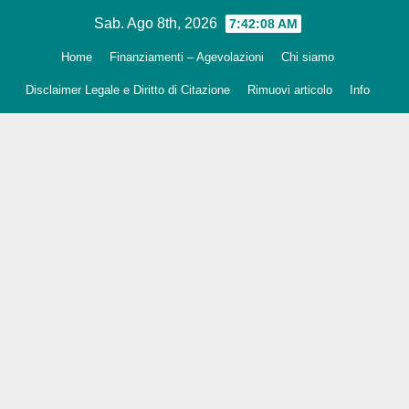
Salta
Sab. Ago 8th, 2026
7:42:09 AM
al
Home
Finanziamenti – Agevolazioni
Chi siamo
contenuto
Disclaimer Legale e Diritto di Citazione
Rimuovi articolo
Info