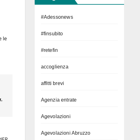
#Adessonews
#finsubito
 le
#retefin
accoglienza
affitti brevi
a.
Agenzia entrate
Agevolazioni
Agevolazioni Abruzzo
AdER,