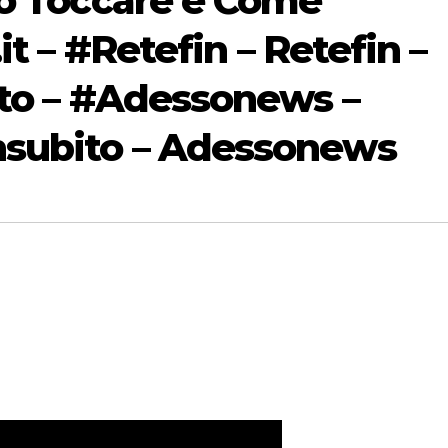
uò Toccare e Come
it – #Retefin – Retefin –
ito – #Adessonews –
subito – Adessonews