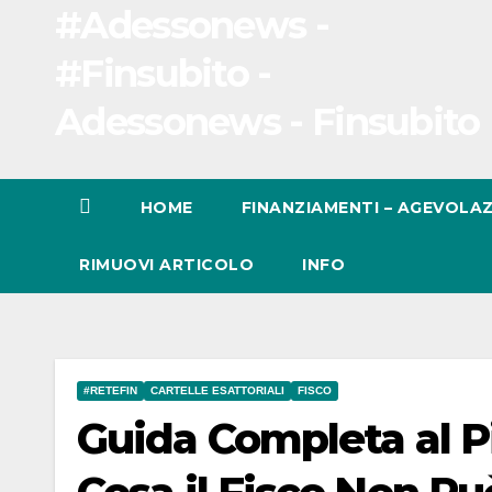
#Adessonews -
#Finsubito -
Adessonews - Finsubito
HOME
FINANZIAMENTI – AGEVOLAZ
RIMUOVI ARTICOLO
INFO
#RETEFIN
CARTELLE ESATTORIALI
FISCO
Guida Completa al P