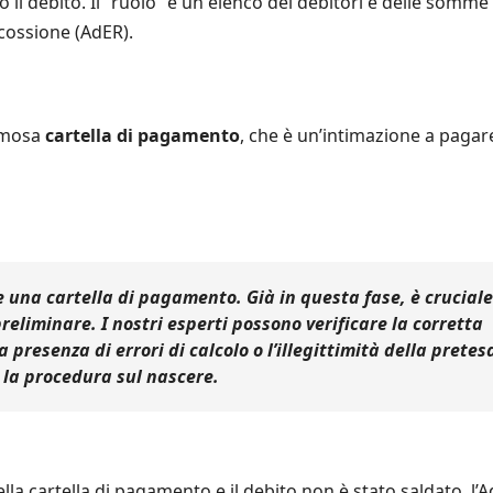
lo il debito. Il “ruolo” è un elenco dei debitori e delle somme
cossione (AdER).
famosa
cartella di pagamento
, che è un’intimazione a pagare
 una cartella di pagamento. Già in questa fase, è cruciale
reliminare. I nostri esperti possono verificare la corretta
la presenza di errori di calcolo o l’illegittimità della pretes
la procedura sul nascere.
ella cartella di pagamento e il debito non è stato saldato, l’