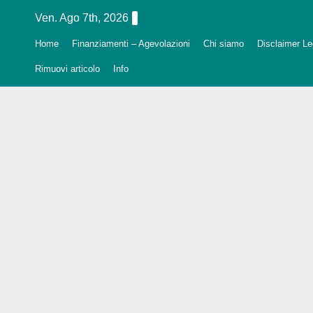
Salta
Ven. Ago 7th, 2026
al
Home
Finanziamenti – Agevolazioni
Chi siamo
Disclaimer Leg
contenuto
Rimuovi articolo
Info