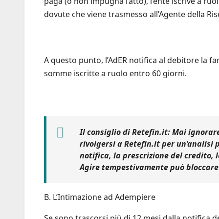
paga (o non impugna l’atto), l’ente iscrive a ruo
dovute che viene trasmesso all’Agente della Ris
A questo punto, l’AdER notifica al debitore la 
somme iscritte a ruolo entro 60 giorni.
Il consiglio di Retefin.it:
Mai ignorare
rivolgersi a
Retefin.it
per un’analisi p
notifica, la prescrizione del credito, 
Agire tempestivamente può bloccare 
B. L’Intimazione ad Adempiere
Se sono trascorsi più di 12 mesi dalla notifica d