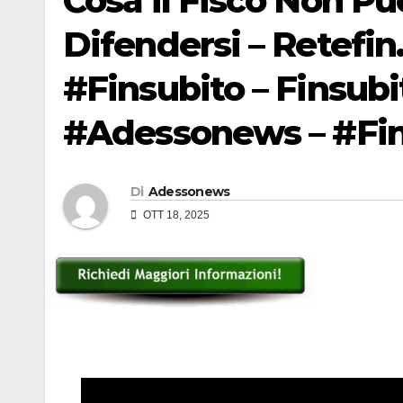
Cosa il Fisco Non P
Difendersi – Retefin.
#Finsubito – Finsub
#Adessonews – #Fin
Di
Adessonews
OTT 18, 2025