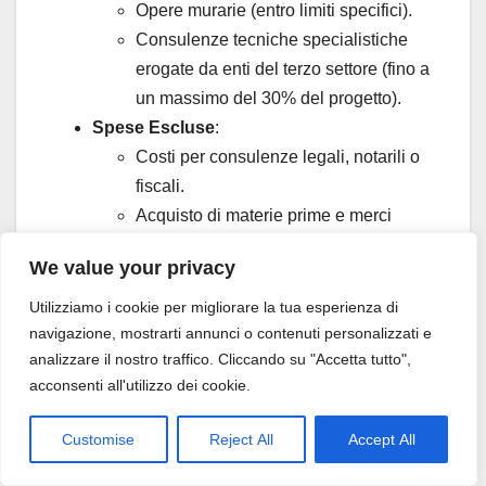
Opere murarie (entro limiti specifici).
Consulenze tecniche specialistiche
erogate da enti del terzo settore (fino a
un massimo del 30% del progetto).
Spese Escluse
:
Costi per consulenze legali, notarili o
fiscali.
Acquisto di materie prime e merci
destinate alla vendita.
We value your privacy
Costi del personale (salari e stipendi).
Canoni di affitto e utenze.
Utilizziamo i cookie per migliorare la tua esperienza di
navigazione, mostrarti annunci o contenuti personalizzati e
La
consulenza di Retefin.it
è vitale per allocare
analizzare il nostro traffico. Cliccando su "Accetta tutto",
correttamente il budget del progetto,
acconsenti all'utilizzo dei cookie.
massimizzando l’utilizzo del contributo a fondo
perduto sulle spese ammissibili e pianificando la
Customise
Reject All
Accept All
copertura delle spese escluse con altre fonti.