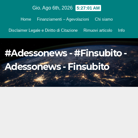
Salta
Gio. Ago 6th, 2026
5:27:02 AM
al
Home
Finanziamenti – Agevolazioni
Chi siamo
contenuto
Disclaimer Legale e Diritto di Citazione
Rimuovi articolo
Info
#Adessonews - #Finsubito -
Adessonews - Finsubito