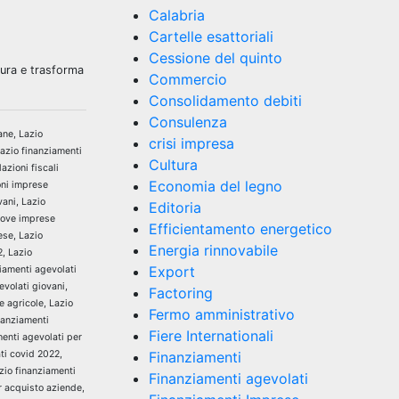
Calabria
Cartelle esattoriali
Cessione del quinto
sura e trasforma
Commercio
Consolidamento debiti
Consulenza
ane, Lazio
crisi impresa
Lazio finanziamenti
Cultura
azioni fiscali
Economia del legno
oni imprese
vani, Lazio
Editoria
nuove imprese
Efficientamento energetico
ese, Lazio
Energia rinnovabile
2, Lazio
Export
ziamenti agevolati
evolati giovani,
Factoring
e agricole, Lazio
Fermo amministrativo
nanziamenti
Fiere Internationali
menti agevolati per
ti covid 2022,
Finanziamenti
zio finanziamenti
Finanziamenti agevolati
r acquisto aziende,