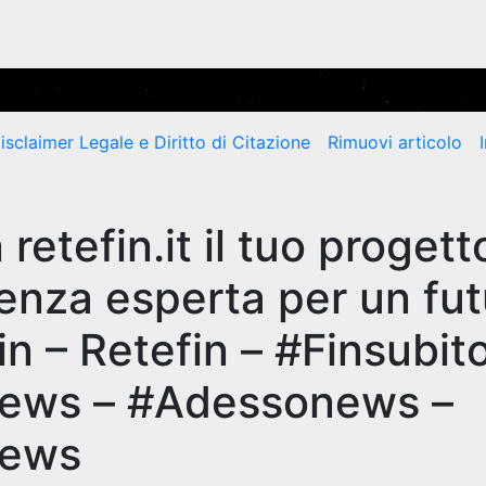
isclaimer Legale e Diritto di Citazione
Rimuovi articolo
retefin.it il tuo progett
enza esperta per un fut
n – Retefin – #Finsubito
news – #Adessonews –
news