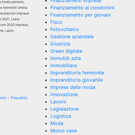
Finanziamenti Imprese
a fondo perduto,
Finanziamento ai condomini
e femminili emilia
gevolazioni imprese
Finanziamento per giovani
e 2021, Lazio
Fisco
zioni 2022 imprese,
Fotovoltaico
ne, Lazio
Gestione aziendale
Giustizia
Green digitale
Immobili asta
Immobiliare
Imprenditoria femminile
Imprenditoria giovanile
Imprese della moda
innovazione
bito – Finsubito
Lavoro
Legislazione
Logistica
Moda
Mutuo casa