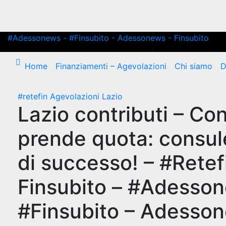
#Adessonews - #Finsubito - Adessonews - Finsubito
Home
Finanziamenti – Agevolazioni
Chi siamo
D
#retefin
Agevolazioni Lazio
Lazio contributi – Con 
prende quota: consul
di successo! – #Retefi
Finsubito – #Adesso
#Finsubito – Adesso