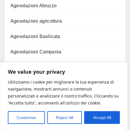
Agevolazioni Abruzzo
Agevolazioni agricoltura
Agevolazioni Basilicata
Agevolazioni Campania
Agevolazioni Emilia Romagna
We value your privacy
Utilizziamo i cookie per migliorare la tua esperienza di
Agevolazioni Film e cinema
navigazione, mostrarti annunci o contenuti
personalizzati e analizzare il nostro traffico. Cliccando su
Agevolazioni fiscali
"Accetta tutto", acconsenti all'utilizzo dei cookie.
Agevolazioni fotovoltaico
Customise
Reject All
Accept All
Agevolazioni Friuli Venezia Giulia