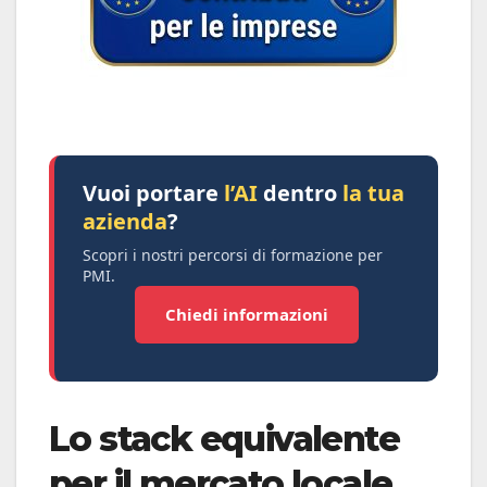
Vuoi portare
l’AI
dentro
la tua
azienda
?
Scopri i nostri percorsi di formazione per
PMI.
Chiedi informazioni
Lo stack equivalente
per il mercato locale