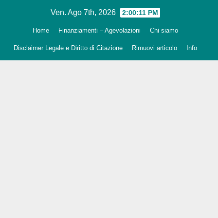
Salta
Ven. Ago 7th, 2026
2:00:12 PM
al
Home
Finanziamenti – Agevolazioni
Chi siamo
contenuto
Disclaimer Legale e Diritto di Citazione
Rimuovi articolo
Info