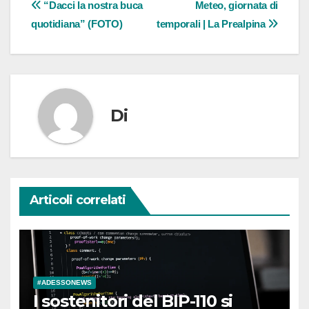
Navigazione
“Dacci la nostra buca
Meteo, giornata di
quotidiana” (FOTO)
temporali | La Prealpina
articoli
Di
Articoli correlati
#ADESSONEWS
I sostenitori del BIP-110 si