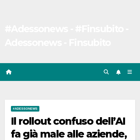
#Adessonews - #Finsubito -
Adessonews - Finsubito
#ADESSONEWS
Il rollout confuso dell’AI
fa già male alle aziende,