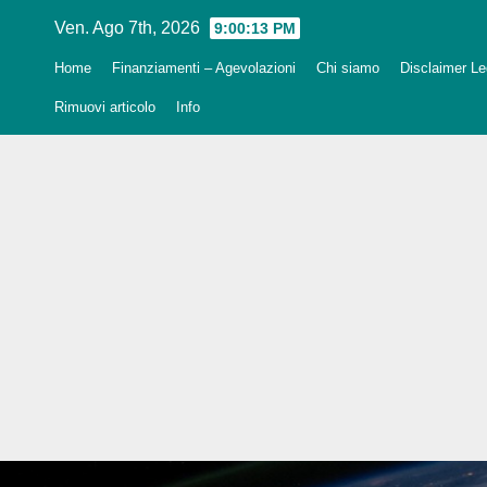
Salta
Ven. Ago 7th, 2026
9:00:14 PM
al
Home
Finanziamenti – Agevolazioni
Chi siamo
Disclaimer Leg
contenuto
Rimuovi articolo
Info