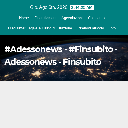
Salta
Gio. Ago 6th, 2026
2:44:26 AM
al
Home
Finanziamenti – Agevolazioni
Chi siamo
contenuto
Disclaimer Legale e Diritto di Citazione
Rimuovi articolo
Info
#Adessonews - #Finsubito -
Adessonews - Finsubito