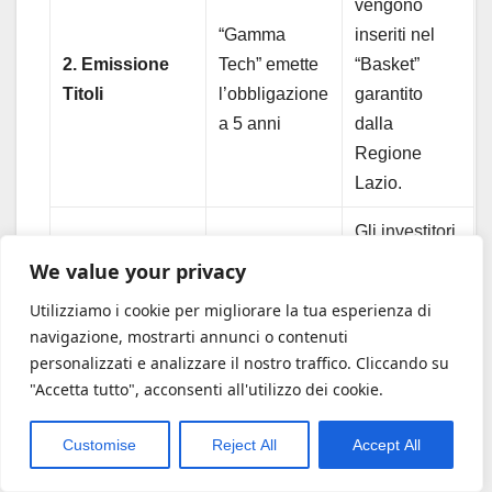
vengono
“Gamma
inseriti nel
2. Emissione
Tech” emette
“Basket”
Titoli
l’obbligazione
garantito
a 5 anni
dalla
Regione
Lazio.
Gli investitori
comprano i
We value your privacy
Investitori
bond grazie
3. Raccolta
Utilizziamo i cookie per migliorare la tua esperienza di
Istituzionali
al rischio
Capitali
navigazione, mostrarti annunci o contenuti
(non banche)
mitigato dalla
personalizzati e analizzare il nostro traffico. Cliccando su
garanzia
"Accetta tutto", acconsenti all'utilizzo dei cookie.
pubblica.
Customise
Reject All
Accept All
Il Basket Bond rappresenta la Serie A della