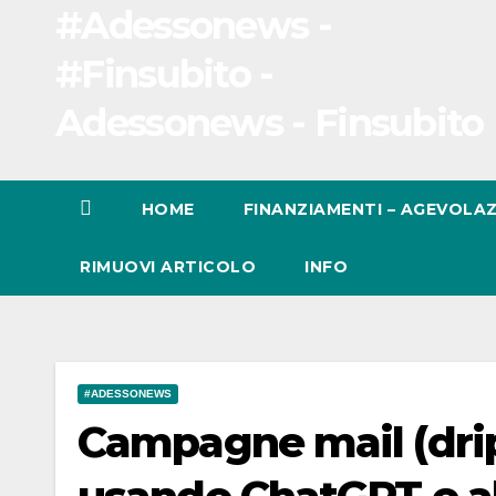
#Adessonews -
#Finsubito -
Adessonews - Finsubito
HOME
FINANZIAMENTI – AGEVOLAZ
RIMUOVI ARTICOLO
INFO
#ADESSONEWS
Campagne mail (drip