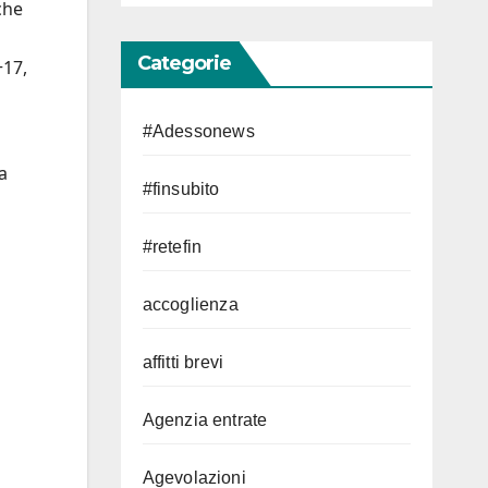
che
Categorie
+17,
#Adessonews
a
#finsubito
#retefin
accoglienza
affitti brevi
Agenzia entrate
Agevolazioni