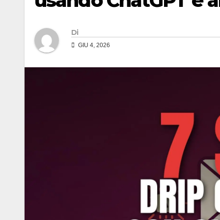
usando ChatGPT e alt
Di
GIU 4, 2026