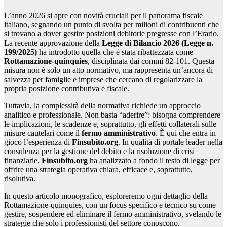
L’anno 2026 si apre con novità cruciali per il panorama fiscale
italiano, segnando un punto di svolta per milioni di contribuenti che
si trovano a dover gestire posizioni debitorie pregresse con l’Erario.
La recente approvazione della
Legge di Bilancio 2026 (Legge n.
199/2025)
ha introdotto quella che è stata ribattezzata come
Rottamazione-quinquies
, disciplinata dai commi 82-101. Questa
misura non è solo un atto normativo, ma rappresenta un’ancora di
salvezza per famiglie e imprese che cercano di regolarizzare la
propria posizione contributiva e fiscale.
Tuttavia, la complessità della normativa richiede un approccio
analitico e professionale. Non basta “aderire”: bisogna comprendere
le implicazioni, le scadenze e, soprattutto, gli effetti collaterali sulle
misure cautelari come il
fermo amministrativo
. È qui che entra in
gioco l’esperienza di
Finsubito.org
. In qualità di portale leader nella
consulenza per la gestione del debito e la risoluzione di crisi
finanziarie,
Finsubito.org
ha analizzato a fondo il testo di legge per
offrire una strategia operativa chiara, efficace e, soprattutto,
risolutiva.
In questo articolo monografico, esploreremo ogni dettaglio della
Rottamazione-quinquies, con un focus specifico e tecnico su come
gestire, sospendere ed eliminare il fermo amministrativo, svelando le
strategie che solo i professionisti del settore conoscono.