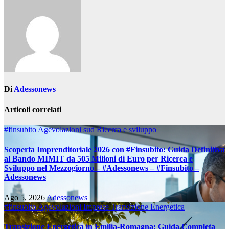
Di
Adessonews
Articoli correlati
#finsubito
Agevolazioni sud
Ricerca e sviluppo
Scoperta Imprenditoriale 2026 con #Finsubito: Guida Definitiva
al Bando MIMIT da 505 Milioni di Euro per Ricerca e
Sviluppo nel Mezzogiorno – #Adessonews – #Finsubito –
Adessonews
Ago 5, 2026
Adessonews
#finsubito
Agevolazioni Imprese
Transizione Energetica
Transizione Energetica in Emilia-Romagna: Guida Completa