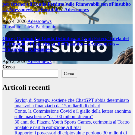
per Ottenere il Fondo Perduto sulle Rinnovabili con #Finsubito
– #Adessonews – #Finsubito – Adessonews
Ago 4, 2026
Adessonews
#finsubito
Tutela Patrimonio
Oltre i Confini: La Guida Definitiva ai Conti Esteri, Tutela del
Patrimonio e l’Esperienza di #Finsubito – #Adessonews –
#Finsubito – Adessonews
Ago 2, 2026
Adessonews
Cerca
Cerca
Articoli recenti
Saylor, di Strategy, sostiene che ChatGPT abbia determinato
una svolta finanziaria da 15 miliardi di dollari
Conte, la Commissione Covid e il giallo della lettera anonima
sulle mascherine “da 100 milioni di euro”
30 anni dei Plazma Youth Sports Games, cerimonia al Teatro
Spalato e partita esibizione All-Star
Rapporto: i possessori di criptovalute perdono 30 milioni di