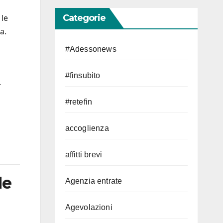
Categorie
 le
a.
#Adessonews
#finsubito
.
#retefin
accoglienza
affitti brevi
le
Agenzia entrate
Agevolazioni