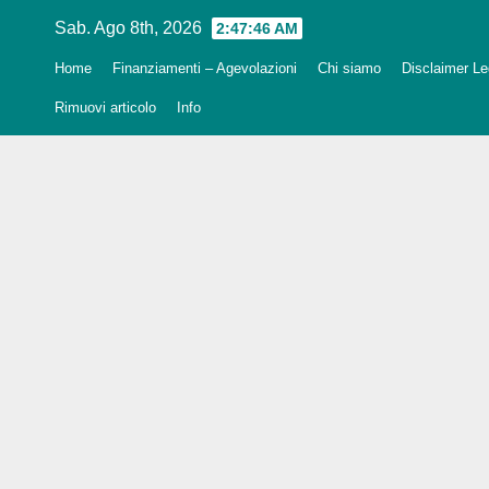
Salta
Sab. Ago 8th, 2026
2:47:47 AM
al
Home
Finanziamenti – Agevolazioni
Chi siamo
Disclaimer Leg
contenuto
Rimuovi articolo
Info