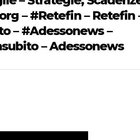
ie – Strategie, Scadenz
.org – #Retefin – Retefin 
ito – #Adessonews –
subito – Adessonews