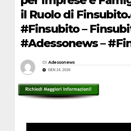
per Imprese e Famigl
il Ruolo di Finsubito
#Finsubito – Finsub
#Adessonews – #Fin
Di
Adessonews
GEN 24, 2026