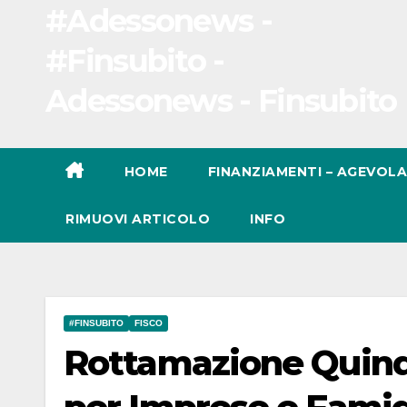
#Adessonews -
#Finsubito -
Adessonews - Finsubito
HOME
FINANZIAMENTI – AGEVOLA
RIMUOVI ARTICOLO
INFO
#FINSUBITO
FISCO
Rottamazione Quinqu