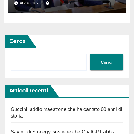
anonima sulle mascherine
AGO 6, 2026
“da 100 milioni di euro”
Cerca
Cerca
Articoli recenti
Guccini, addio maestrone che ha cantato 60 anni di
storia
Saylor, di Strategy, sostiene che ChatGPT abbia