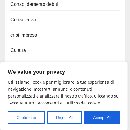
Consolidamento debiti
Consulenza
crisi impresa
Cultura
Economia del legno
We value your privacy
Editoria
Utilizziamo i cookie per migliorare la tua esperienza di
navigazione, mostrarti annunci o contenuti
personalizzati e analizzare il nostro traffico. Cliccando su
Efficientamento energetico
"Accetta tutto", acconsenti all'utilizzo dei cookie.
Energia rinnovabile
Customise
Reject All
Accept All
Export