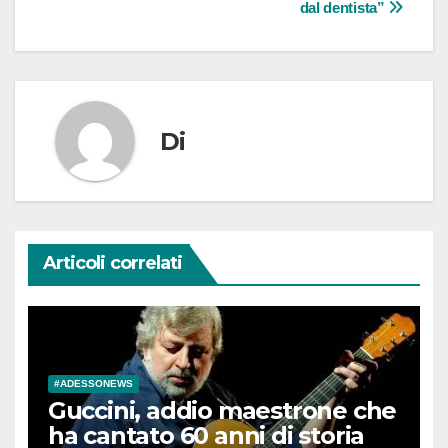
dal dentista”
Di
Articoli correlati
#ADESSONEWS
Guccini, addio maestrone che
ha cantato 60 anni di storia