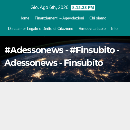
Salta
Gio. Ago 6th, 2026
8:12:34 PM
al
Home
Finanziamenti – Agevolazioni
Chi siamo
contenuto
Disclaimer Legale e Diritto di Citazione
Rimuovi articolo
Info
#Adessonews - #Finsubito -
Adessonews - Finsubito