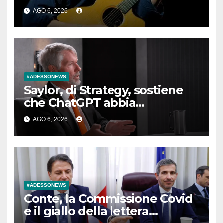
AGO 6, 2026
#ADESSONEWS
Saylor, di Strategy, sostiene
che ChatGPT abbia
determinato una svolta
AGO 6, 2026
finanziaria da 15 miliardi di
dollari
#ADESSONEWS
Conte, la Commissione Covid
e il giallo della lettera