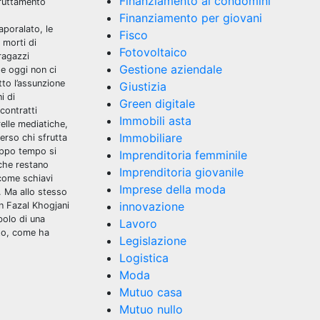
Finanziamento ai condomini
fruttamento
Finanziamento per giovani
aporalato, le
Fisco
 morti di
Fotovoltaico
ragazzi
Gestione aziendale
 e oggi non ci
to l’assunzione
Giustizia
i di
Green digitale
contratti
Immobili asta
elle mediatiche,
Immobiliare
verso chi sfrutta
roppo tempo si
Imprenditoria femminile
 che restano
Imprenditoria giovanile
come schiavi
Imprese della moda
. Ma allo stesso
innovazione
in Fazal Khogjani
bolo di una
Lavoro
nto, come ha
Legislazione
Logistica
Moda
Mutuo casa
Mutuo nullo