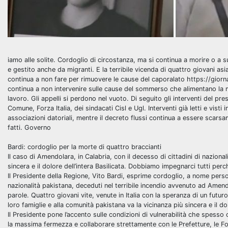
iamo alle solite. Cordoglio di circostanza, ma si continua a morire o a
e gestito anche da migranti. E la terribile vicenda di quattro giovani asia
continua a non fare per rimuovere le cause del caporalato https://giornal
continua a non intervenire sulle cause del sommerso che alimentano la ma
lavoro. Gli appelli si perdono nel vuoto. Di seguito gli interventi del pre
Comune, Forza Italia, dei sindacati Cisl e Ugl. Interventi già letti e visti 
associazioni datoriali, mentre il decreto flussi continua a essere scars
fatti. Governo
Bardi: cordoglio per la morte di quattro braccianti
Il caso di Amendolara, in Calabria, con il decesso di cittadini di nazional
sincera e il dolore dell’intera Basilicata. Dobbiamo impegnarci tutti perc
Il Presidente della Regione, Vito Bardi, esprime cordoglio, a nome perso
nazionalità pakistana, deceduti nel terribile incendio avvenuto ad Amendo
parole. Quattro giovani vite, venute in Italia con la speranza di un futur
loro famiglie e alla comunità pakistana va la vicinanza più sincera e il dol
Il Presidente pone l’accento sulle condizioni di vulnerabilità che spesso 
la massima fermezza e collaborare strettamente con le Prefetture, le Forze 