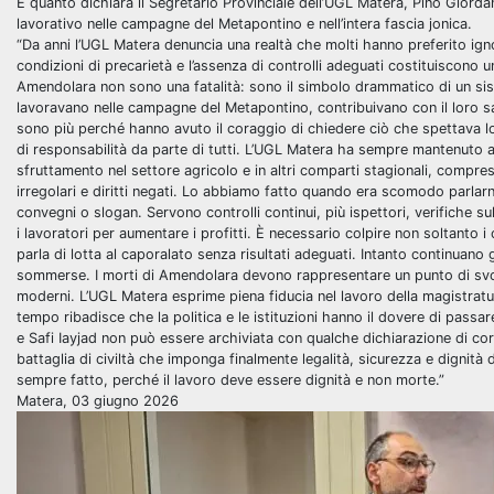
È quanto dichiara il Segretario Provinciale dell’UGL Matera, Pino Giord
lavorativo nelle campagne del Metapontino e nell’intera fascia jonica.
“Da anni l’UGL Matera denuncia una realtà che molti hanno preferito igno
condizioni di precarietà e l’assenza di controlli adeguati costituiscono un
Amendolara non sono una fatalità: sono il simbolo drammatico di un si
lavoravano nelle campagne del Metapontino, contribuivano con il loro sa
sono più perché hanno avuto il coraggio di chiedere ciò che spettava l
di responsabilità da parte di tutti. L’UGL Matera ha sempre mantenuto al
sfruttamento nel settore agricolo e in altri comparti stagionali, compr
irregolari e diritti negati. Lo abbiamo fatto quando era scomodo parla
convegni o slogan. Servono controlli continui, più ispettori, verifiche sul
i lavoratori per aumentare i profitti. È necessario colpire non soltanto i 
parla di lotta al caporalato senza risultati adeguati. Intanto continuano gl
sommerse. I morti di Amendolara devono rappresentare un punto di svol
moderni. L’UGL Matera esprime piena fiducia nel lavoro della magistratur
tempo ribadisce che la politica e le istituzioni hanno il dovere di pass
e Safi Iayjad non può essere archiviata con qualche dichiarazione di co
battaglia di civiltà che imponga finalmente legalità, sicurezza e dignit
sempre fatto, perché il lavoro deve essere dignità e non morte.”
Matera, 03 giugno 2026