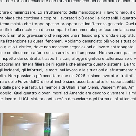
ano, che torna a denunciare con forza il fenomeno del caporalato e dello s
rare o minimizzare. Lo sfruttamento della manodopera, il lavoro nero, il c
a piaga che continua a colpire i lavoratori più deboli e ricattabili. I quattro
stema malato che troppo spesso prospera nell’indifferenza generale. Quei 
crificio alla ricchezza di un comparto fondamentale per l’economia lucana
oro. È un fatto gravissimo che impone una riflessione profonda e soprattut
ta l’attenzione su questi fenomeni. Abbiamo denunciato più volte situazion
eso quello turistico, dove non mancano segnalazioni di lavoro sottopagato, 
rne e continueremo a farlo senza arretrare di un passo. Non servono passer
 rispetto dei contratti, trasporti sicuri, alloggi dignitosi e tolleranza zero 
caporali ma l’intera filiera dell’illegalità che alimenta questo sistema. Da t
i incidenti, gli infortuni, le morti sul lavoro e le situazioni di sfruttamento
ta. Non possiamo più accettare che nel 2026 ci siano lavoratori trattati 
a e delle Forze dell’Ordine affinché siano accertate tutte le responsabilità
are dalle parole ai fatti. La memoria di Ullah Ismat Qiemi, Waseem Khan, Am
rdoglio. Quei quattro giovani morti ad Amendolara devono diventare il sim
à del lavoro. L’UGL Matera continuerà a denunciare ogni forma di sfruttame