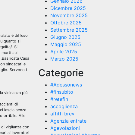
Gennaio 2026
Dicembre 2025
Novembre 2025
Ottobre 2025
Settembre 2025
ralato è diffuso
Giugno 2025
su quanto si
Maggio 2025
alita/. Si
Aprile 2025
 morti sul
Marzo 2025
s,Basilicata Casa
 con sindacati e
Categorie
glio. Servono i
#Adessonews
#finsubito
la vicinanza più
#retefin
ccianti di
accoglienza
ci lascia senza
affitti brevi
 orribile. Alle
Agenzia entrate
 di vigilanza con
Agevolazioni
uri ai lavoratori