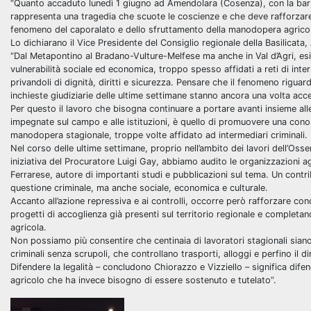
“Quanto accaduto lunedì 1 giugno ad Amendolara (Cosenza), con la barbar
rappresenta una tragedia che scuote le coscienze e che deve rafforzare
fenomeno del caporalato e dello sfruttamento della manodopera agricol
Lo dichiarano il Vice Presidente del Consiglio regionale della Basilicat
“Dal Metapontino al Bradano-Vulture-Melfese ma anche in Val d’Agri, esist
vulnerabilità sociale ed economica, troppo spesso affidati a reti di int
privandoli di dignità, diritti e sicurezza. Pensare che il fenomeno riguar
inchieste giudiziarie delle ultime settimane stanno ancora una volta acc
Per questo il lavoro che bisogna continuare a portare avanti insieme alle a
impegnate sul campo e alle istituzioni, è quello di promuovere una cono
manodopera stagionale, troppe volte affidato ad intermediari criminali.
Nel corso delle ultime settimane, proprio nell’ambito dei lavori dell’Osse
iniziativa del Procuratore Luigi Gay, abbiamo audito le organizzazioni ag
Ferrarese, autore di importanti studi e pubblicazioni sul tema. Un cont
questione criminale, ma anche sociale, economica e culturale.
Accanto all’azione repressiva e ai controlli, occorre però rafforzare con
progetti di accoglienza già presenti sul territorio regionale e completan
agricola.
Non possiamo più consentire che centinaia di lavoratori stagionali siano 
criminali senza scrupoli, che controllano trasporti, alloggi e perfino il dir
Difendere la legalità – concludono Chiorazzo e Vizziello – significa difend
agricolo che ha invece bisogno di essere sostenuto e tutelato”.