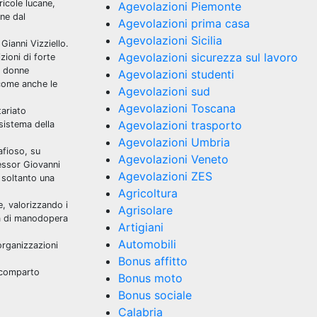
icole lucane,
Agevolazioni Piemonte
ne dal
Agevolazioni prima casa
Agevolazioni Sicilia
Gianni Vizziello.
Agevolazioni sicurezza sul lavoro
zioni di forte
e donne
Agevolazioni studenti
 come anche le
Agevolazioni sud
Agevolazioni Toscana
tariato
Agevolazioni trasporto
sistema della
Agevolazioni Umbria
afioso, su
Agevolazioni Veneto
fessor Giovanni
Agevolazioni ZES
 soltanto una
Agricoltura
e, valorizzando i
Agrisolare
sta di manodopera
Artigiani
Automobili
organizzazioni
Bonus affitto
o comparto
Bonus moto
Bonus sociale
Calabria