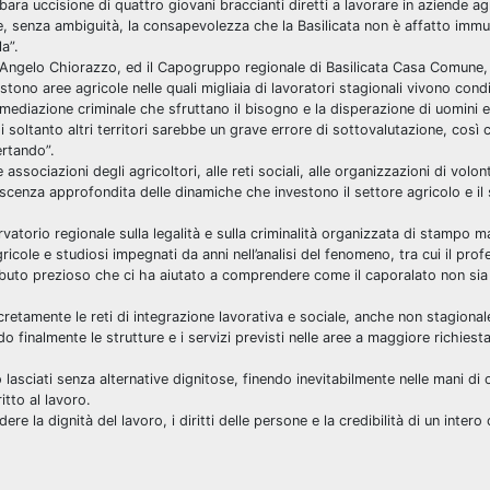
a uccisione di quattro giovani braccianti diretti a lavorare in aziende agr
, senza ambiguità, la consapevolezza che la Basilicata non è affatto immu
a”.
a, Angelo Chiorazzo, ed il Capogruppo regionale di Basilicata Casa Comune, 
ono aree agricole nelle quali migliaia di lavoratori stagionali vivono condi
ermediazione criminale che sfruttano il bisogno e la disperazione di uomini 
di soltanto altri territori sarebbe un grave errore di sottovalutazione, così
ertando”.
ssociazioni degli agricoltori, alle reti sociali, alle organizzazioni di volon
scenza approfondita delle dinamiche che investono il settore agricolo e il 
rvatorio regionale sulla legalità e sulla criminalità organizzata di stampo m
ricole e studiosi impegnati da anni nell’analisi del fenomeno, tra cui il pro
ributo prezioso che ci ha aiutato a comprendere come il caporalato non sia
cretamente le reti di integrazione lavorativa e sociale, anche non stagional
do finalmente le strutture e i servizi previsti nelle aree a maggiore richie
lasciati senza alternative dignitose, finendo inevitabilmente nelle mani di 
itto al lavoro.
ere la dignità del lavoro, i diritti delle persone e la credibilità di un inter