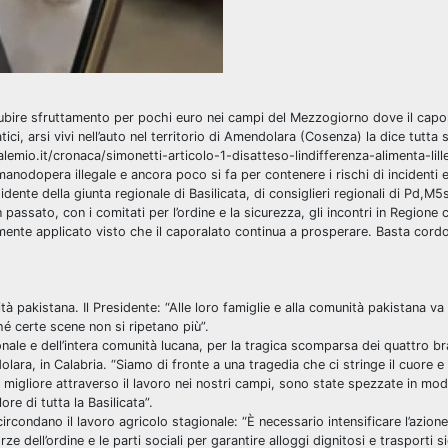
 subire sfruttamento per pochi euro nei campi del Mezzogiorno dove il capo
tici, arsi vivi nell’auto nel territorio di Amendolara (Cosenza) la dice tutta 
emio.it/cronaca/simonetti-articolo-1-disatteso-lindifferenza-alimenta-lilleg
nodopera illegale e ancora poco si fa per contenere i rischi di incidenti e
sidente della giunta regionale di Basilicata, di consiglieri regionali di Pd,M5
in passato, con i comitati per l’ordine e la sicurezza, gli incontri in Regione
amente applicato visto che il caporalato continua a prosperare. Basta cordo
ità pakistana. Il Presidente: “Alle loro famiglie e alla comunità pakistana va 
hé certe scene non si ripetano più”.
nale e dell’intera comunità lucana, per la tragica scomparsa dei quattro bra
lara, in Calabria. “Siamo di fronte a una tragedia che ci stringe il cuore e 
o migliore attraverso il lavoro nei nostri campi, sono state spezzate in modo
ore di tutta la Basilicata”.
circondano il lavoro agricolo stagionale: “È necessario intensificare l’azione
dell’ordine e le parti sociali per garantire alloggi dignitosi e trasporti sic