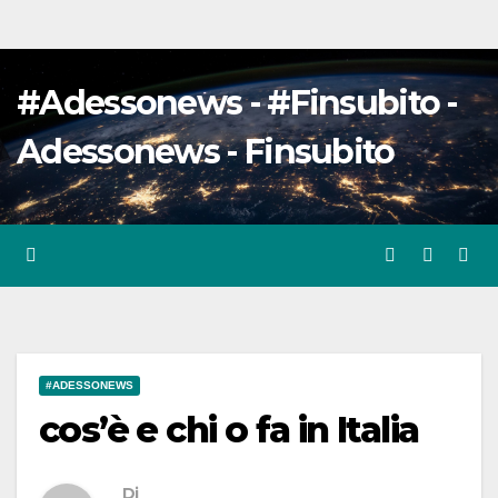
#Adessonews - #Finsubito -
Adessonews - Finsubito
#ADESSONEWS
cos’è e chi o fa in Italia
Di