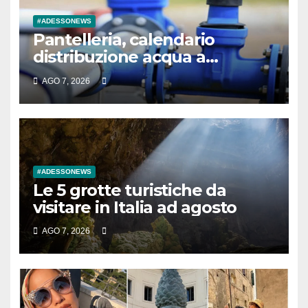
#ADESSONEWS
Pantelleria, calendario
distribuzione acqua a
Rekhale
AGO 7, 2026
#ADESSONEWS
Le 5 grotte turistiche da
visitare in Italia ad agosto
AGO 7, 2026