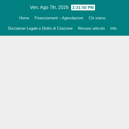
Salta
Ven. Ago 7th, 2026
2:31:51 PM
al
Home
Finanziamenti – Agevolazioni
Chi siamo
contenuto
Disclaimer Legale e Diritto di Citazione
Rimuovi articolo
Info