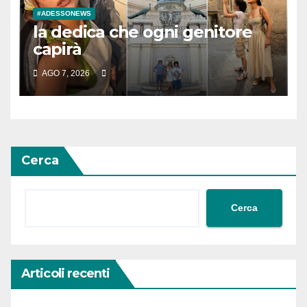
#ADESSONEWS
la dedica che ogni genitore
capirà
AGO 7, 2026
Cerca
Cerca
Articoli recenti