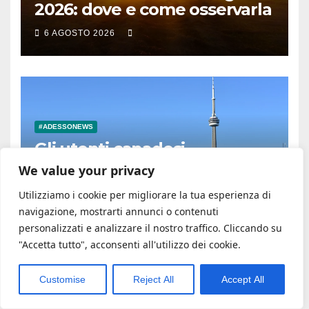
2026: dove e come osservarla
6 AGOSTO 2026
#ADESSONEWS
Gli utenti canadesi
rappresentano il 25% delle
We value your privacy
perdite causate dalla
6 AGOSTO 2026
Utilizziamo i cookie per migliorare la tua esperienza di
vulnerabilità di Coldcard
navigazione, mostrarti annunci o contenuti
personalizzati e analizzare il nostro traffico. Cliccando su
"Accetta tutto", acconsenti all'utilizzo dei cookie.
Customise
Reject All
Accept All
#ADESSONEWS
Dolore grande, si porta via un