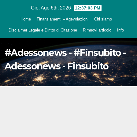
Salta
Gio. Ago 6th, 2026
12:37:05 PM
al
Home
Finanziamenti – Agevolazioni
Chi siamo
contenuto
Disclaimer Legale e Diritto di Citazione
Rimuovi articolo
Info
#Adessonews - #Finsubito -
Adessonews - Finsubito