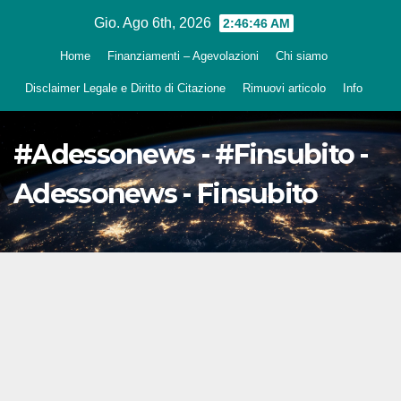
Salta
Gio. Ago 6th, 2026
2:46:47 AM
al
Home
Finanziamenti – Agevolazioni
Chi siamo
contenuto
Disclaimer Legale e Diritto di Citazione
Rimuovi articolo
Info
#Adessonews - #Finsubito -
Adessonews - Finsubito