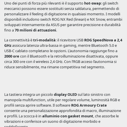
Uno dei punti di forza più rilevanti è il supporto
hot-swap
: gli switch
meccanici possono essere sostituiti senza saldatura, permettendo di
personalizzare il feeling di digitazione in qualsiasi momento. I modelli
disponibili includono switch ROG NX Red (lineari) e NX Snow, entrambi
sviluppati internamente da ASUS per garantire precisione e durabilità
fino a
70 milioni di attuazioni
.
La connettività è
tri-modalità
: il ricevitore USB
ROG SpeedNova a 2,4
GHz
assicura latenza ultra-bassa in gaming, mentre Bluetooth 5.0 e
USB-C cablato completano le opzioni. L’autonomia raggiunge fino a
2000 ore
con il Bluetooth e la retroilluminazione disattivata, oppure
circa 300 ore con il wireless 2,4 GHz. Con l’RGB acceso l’autonomia si
riduce sensibilmente, ma rimane competitiva nel segmento.
La tastiera integra un piccolo
display OLED
sul lato sinistro con
manopola multifunction, utile per regolare volume, luminosità RGB e
profili senza aprire software. Il software
ROG Armoury Crate
consente una personalizzazione approfondita di macro, illuminazione
e profili. La scocca è in
alluminio con gasket mount
, che assorbe le
vibrazioni e conferisce un suono di digitazione morbido e
soddisfacente.