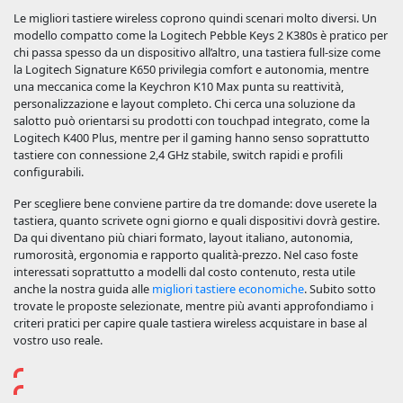
Le migliori tastiere wireless coprono quindi scenari molto diversi. Un
modello compatto come la Logitech Pebble Keys 2 K380s è pratico per
chi passa spesso da un dispositivo all’altro, una tastiera full-size come
la Logitech Signature K650 privilegia comfort e autonomia, mentre
una meccanica come la Keychron K10 Max punta su reattività,
personalizzazione e layout completo. Chi cerca una soluzione da
salotto può orientarsi su prodotti con touchpad integrato, come la
Logitech K400 Plus, mentre per il gaming hanno senso soprattutto
tastiere con connessione 2,4 GHz stabile, switch rapidi e profili
configurabili.
Per scegliere bene conviene partire da tre domande: dove userete la
tastiera, quanto scrivete ogni giorno e quali dispositivi dovrà gestire.
Da qui diventano più chiari formato, layout italiano, autonomia,
rumorosità, ergonomia e rapporto qualità-prezzo. Nel caso foste
interessati soprattutto a modelli dal costo contenuto, resta utile
anche la nostra guida alle
migliori tastiere economiche
. Subito sotto
trovate le proposte selezionate, mentre più avanti approfondiamo i
criteri pratici per capire quale tastiera wireless acquistare in base al
vostro uso reale.