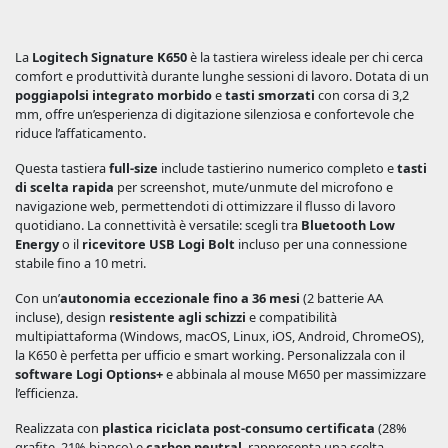
La
Logitech Signature K650
è la tastiera wireless ideale per chi cerca
comfort e produttività durante lunghe sessioni di lavoro. Dotata di un
poggiapolsi integrato morbido
e
tasti smorzati
con corsa di 3,2
mm, offre un’esperienza di digitazione silenziosa e confortevole che
riduce l’affaticamento.
Questa tastiera
full-size
include tastierino numerico completo e
tasti
di scelta rapida
per screenshot, mute/unmute del microfono e
navigazione web, permettendoti di ottimizzare il flusso di lavoro
quotidiano. La connettività è versatile: scegli tra
Bluetooth Low
Energy
o il
ricevitore USB Logi Bolt
incluso per una connessione
stabile fino a 10 metri.
Con un’
autonomia eccezionale fino a 36 mesi
(2 batterie AA
incluse), design
resistente agli schizzi
e compatibilità
multipiattaforma (Windows, macOS, Linux, iOS, Android, ChromeOS),
la K650 è perfetta per ufficio e smart working. Personalizzala con il
software Logi Options+
e abbinala al mouse M650 per massimizzare
l’efficienza.
Realizzata con
plastica riciclata post-consumo certificata
(28%
grafite, 21% bianco) e
carbon neutral
, rappresenta una scelta