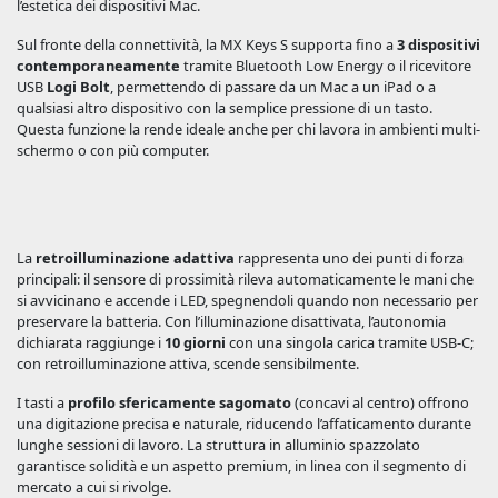
l’estetica dei dispositivi Mac.
Sul fronte della connettività, la MX Keys S supporta fino a
3 dispositivi
contemporaneamente
tramite Bluetooth Low Energy o il ricevitore
USB
Logi Bolt
, permettendo di passare da un Mac a un iPad o a
qualsiasi altro dispositivo con la semplice pressione di un tasto.
Questa funzione la rende ideale anche per chi lavora in ambienti multi-
schermo o con più computer.
La
retroilluminazione adattiva
rappresenta uno dei punti di forza
principali: il sensore di prossimità rileva automaticamente le mani che
si avvicinano e accende i LED, spegnendoli quando non necessario per
preservare la batteria. Con l’illuminazione disattivata, l’autonomia
dichiarata raggiunge i
10 giorni
con una singola carica tramite USB-C;
con retroilluminazione attiva, scende sensibilmente.
I tasti a
profilo sfericamente sagomato
(concavi al centro) offrono
una digitazione precisa e naturale, riducendo l’affaticamento durante
lunghe sessioni di lavoro. La struttura in alluminio spazzolato
garantisce solidità e un aspetto premium, in linea con il segmento di
mercato a cui si rivolge.