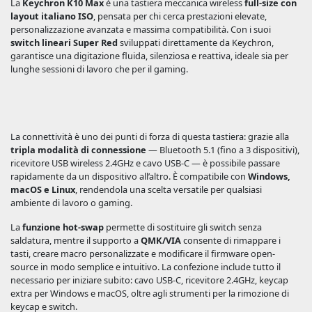
La
Keychron K10 Max
è una tastiera meccanica wireless
full-size con
layout italiano ISO
, pensata per chi cerca prestazioni elevate,
personalizzazione avanzata e massima compatibilità. Con i suoi
switch lineari Super Red
sviluppati direttamente da Keychron,
garantisce una digitazione fluida, silenziosa e reattiva, ideale sia per
lunghe sessioni di lavoro che per il gaming.
La connettività è uno dei punti di forza di questa tastiera: grazie alla
tripla modalità di connessione
— Bluetooth 5.1 (fino a 3 dispositivi),
ricevitore USB wireless 2.4GHz e cavo USB-C — è possibile passare
rapidamente da un dispositivo all’altro. È compatibile con
Windows,
macOS e Linux
, rendendola una scelta versatile per qualsiasi
ambiente di lavoro o gaming.
La
funzione hot-swap
permette di sostituire gli switch senza
saldatura, mentre il supporto a
QMK/VIA
consente di rimappare i
tasti, creare macro personalizzate e modificare il firmware open-
source in modo semplice e intuitivo. La confezione include tutto il
necessario per iniziare subito: cavo USB-C, ricevitore 2.4GHz, keycap
extra per Windows e macOS, oltre agli strumenti per la rimozione di
keycap e switch.