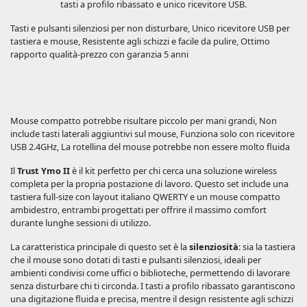
tasti a profilo ribassato e unico ricevitore USB.
Tasti e pulsanti silenziosi per non disturbare, Unico ricevitore USB per
tastiera e mouse, Resistente agli schizzi e facile da pulire, Ottimo
rapporto qualità-prezzo con garanzia 5 anni
Mouse compatto potrebbe risultare piccolo per mani grandi, Non
include tasti laterali aggiuntivi sul mouse, Funziona solo con ricevitore
USB 2.4GHz, La rotellina del mouse potrebbe non essere molto fluida
Il
Trust Ymo II
è il kit perfetto per chi cerca una soluzione wireless
completa per la propria postazione di lavoro. Questo set include una
tastiera full-size con layout italiano QWERTY e un mouse compatto
ambidestro, entrambi progettati per offrire il massimo comfort
durante lunghe sessioni di utilizzo.
La caratteristica principale di questo set è la
silenziosità
: sia la tastiera
che il mouse sono dotati di tasti e pulsanti silenziosi, ideali per
ambienti condivisi come uffici o biblioteche, permettendo di lavorare
senza disturbare chi ti circonda. I tasti a profilo ribassato garantiscono
una digitazione fluida e precisa, mentre il design resistente agli schizzi